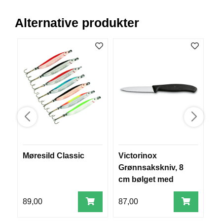
V
E
Alternative produkter
R
K
O
G
F
O
R
T
Ø
Y
N
I
N
G
Møresild Classic
Victorinox
B
Grønnsakskniv, 8
cm bølget med
T
E
sort nylonhåndtak
I
89,00
87,00
2
N
E