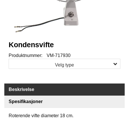
I
S
K
E
U
T
S
T
Kondensvifte
Y
R
Produktnummer:
VM-717930
Velg type
F
L
U
E
Beskrivelse
F
I
Spesifikasjoner
S
K
E
Roterende vifte diameter 18 cm.