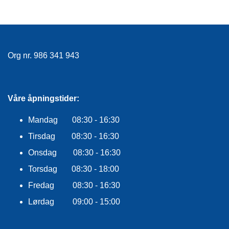
R
O
G
G
A
Org nr. 986 341 943
R
N
Våre åpningstider:
F
L
Y
Mandag 08:30 - 16:30
T
Tirsdag 08:30 - 16:30
E
P
Onsdag 08:30 - 16:30
L
A
Torsdag 08:30 - 18:00
G
Fredag 08:30 - 16:30
G
Lørdag 09:00 - 15:00
B