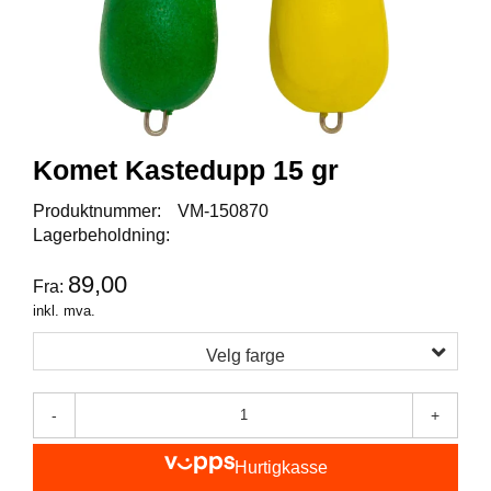
I
S
K
E
U
T
S
T
Komet Kastedupp 15 gr
Y
R
Produktnummer:
VM-150870
Lagerbeholdning:
F
89,00
Fra:
L
U
inkl. mva.
E
F
Velg farge
I
S
K
-
+
E
Hurtigkasse