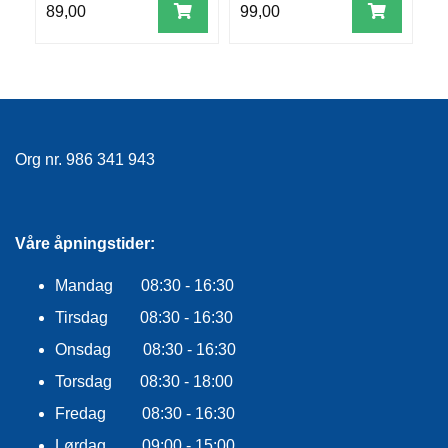
E
89,00
99,00
6
K
L
E
D
N
I
N
Org nr. 986 341 943
G
V
Våre åpningstider:
A
N
N
Mandag 08:30 - 16:30
S
Tirsdag 08:30 - 16:30
P
O
Onsdag 08:30 - 16:30
R
T
Torsdag 08:30 - 18:00
Fredag 08:30 - 16:30
Lørdag 09:00 - 15:00