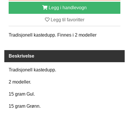
B
Legg i handlevogn
Å
T
Legg til favoritter
U
T
S
Tradisjonell kastedupp. Finnes i 2 modeller
T
Y
R
Beskrivelse
K
Tradisjonell kastedupp.
N
I
2 modeller.
V
E
15 gram Gul.
R
15 gram Grønn.
T
A
U