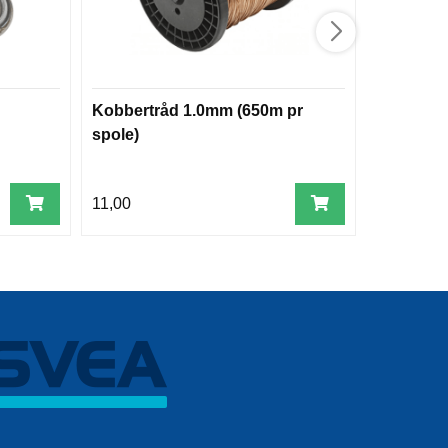
Kobbertråd 1.0mm (650m pr
Drensrør
spole)
11,00
62,00