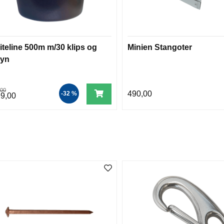
iteline 500m m/30 klips og
Minien Stangoter
syn
,00
490,00
-32 %
99,00