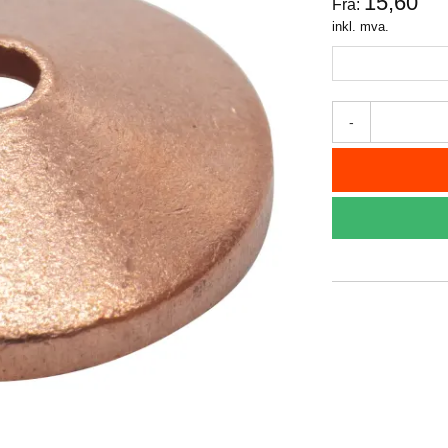
15,60
Fra:
inkl. mva.
-