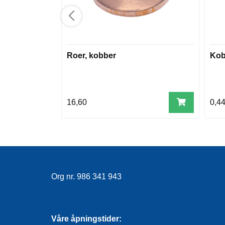
Roer, kobber
Kob
16,60
0,4
Org nr. 986 341 943
Våre åpningstider: