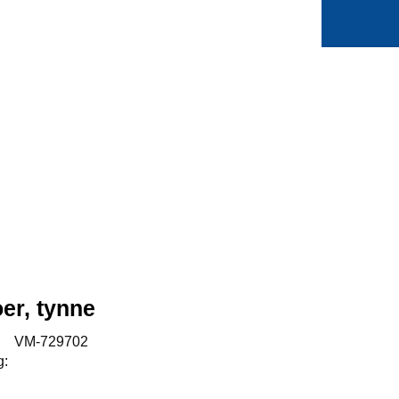
0
Min side
Favoritter
er, tynne
:
VM-729702
g: