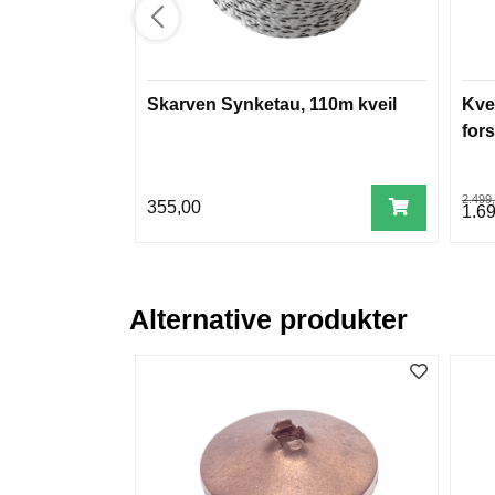
Skarven Synketau, 110m kveil
Kve
for
2.499
355,00
1.6
Alternative produkter