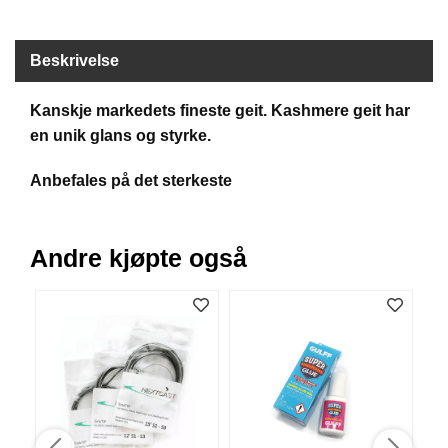
B
Å
T
Beskrivelse
U
T
Kanskje markedets fineste geit. Kashmere geit har
S
T
en unik glans og styrke.
Y
R
Anbefales på det sterkeste
K
Andre kjøpte også
N
I
V
E
R
T
A
U