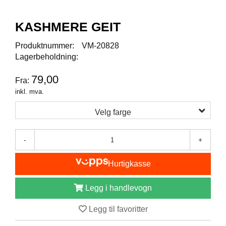
I
S
K
KASHMERE GEIT
E
U
Produktnummer:
VM-20828
T
Lagerbeholdning:
S
T
79,00
Y
Fra:
R
inkl. mva.
Velg farge
F
L
-
+
U
E
F
Hurtigkasse
I
S
Legg i handlevogn
K
E
Legg til favoritter