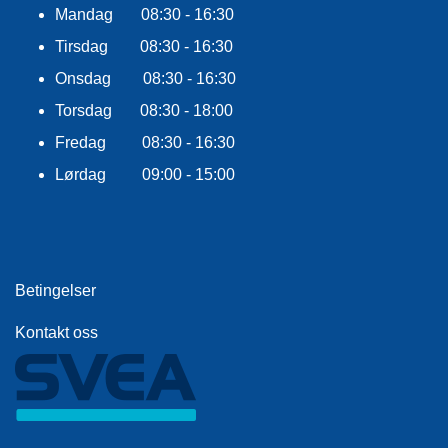
E
Mandag 08:30 - 16:30
K
L
Tirsdag 08:30 - 16:30
E
Onsdag 08:30 - 16:30
D
N
Torsdag 08:30 - 18:00
I
N
Fredag 08:30 - 16:30
G
Lørdag 09:00 - 15:00
V
A
N
N
Betingelser
S
P
Kontakt oss
O
R
T