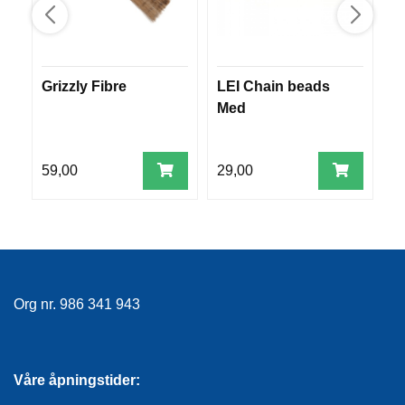
R
O
G
G
A
Grizzly Fibre
LEI Chain beads
M
R
Med
N
59,00
29,00
3
F
L
Y
T
E
P
L
A
Org nr. 986 341 943
G
G
Våre åpningstider:
B