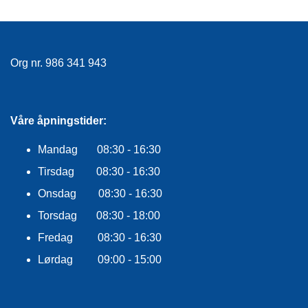
R
O
G
G
A
Org nr. 986 341 943
R
N
Våre åpningstider:
F
L
Mandag 08:30 - 16:30
Y
Tirsdag 08:30 - 16:30
T
E
Onsdag 08:30 - 16:30
P
L
Torsdag 08:30 - 18:00
A
Fredag 08:30 - 16:30
G
G
Lørdag 09:00 - 15:00
B