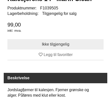
I
S
Produktnummer:
F1039505
K
Lagerbeholdning:
Tilgjengelig for salg
E
U
99,00
T
S
inkl. mva.
T
Y
R
Legg til favoritter
F
L
U
E
Beskrivelse
F
I
S
Jordslagfjerner til kalesjen. Fjerner grønske og
K
alger. Påføres med klut eller kost.
E