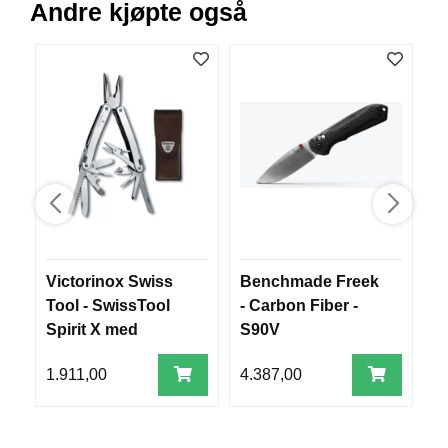
Andre kjøpte også
B
Å
T
U
T
S
T
Y
R
K
N
I
Victorinox Swiss
Benchmade Freek
Ø
V
Tool - SwissTool
- Carbon Fiber -
E
Spirit X med
S90V
R
lærslire (3.0224.L)
1.911,00
4.387,00
1
T
A
U