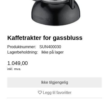
I
S
K
E
U
T
S
T
Kaffetrakter for gassbluss
Y
R
Produktnummer:
SUN400030
Lagerbeholdning:
Ikke på lager
F
1.049,00
L
U
inkl. mva.
E
F
I
S
K
Legg til favoritter
E