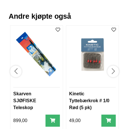
V
E
R
Andre kjøpte også
K
O
G
F
O
R
T
Ø
Y
N
I
N
G
Skarven
Kinetic
S
SJØFISKE
Tyttebærkrok # 1/0
T
T
Teleskop
Rød (5 pk)
(
E
(Powercast 3000,
T
I
899,00
49,00
6
Tele 270)
N
E