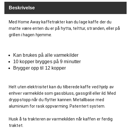
B
Beskrivelse
Å
T
Med Home Away kaffetrakter kan du lage kaffe der du
U
T
matte være enten du er på hytta, telttur, stranden, eller på
S
grillen i hagen hjemme.
T
Y
R
Kan brukes på alle varmekilder
10 kopper brygges på 9 minutter
Brygger opp til 12 kopper
K
N
I
V
Helt uten elektrisitet kan du tilberede kaffe ved hjelp av
E
enhver varmekilde som gassbluss, gassgrill eller ild. Med
R
dryppstopp når du flytter kannen. Metallbase med
aluminium for rask oppvarming. Patentert system.
T
Husk å ta trakteren av varmekilden når kaffen er ferdig
A
traktet.
U