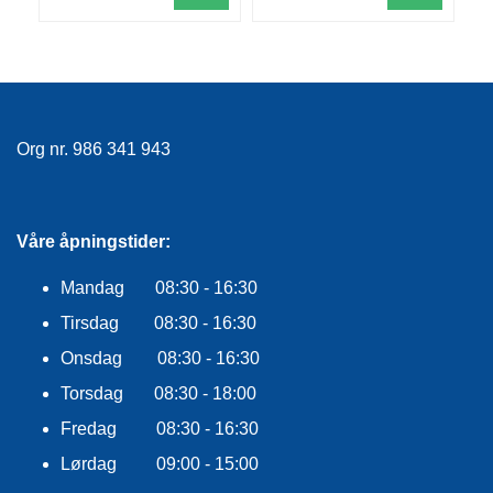
E
K
L
E
D
N
I
Org nr. 986 341 943
N
G
Våre åpningstider:
V
A
Mandag 08:30 - 16:30
N
N
Tirsdag 08:30 - 16:30
S
P
Onsdag 08:30 - 16:30
O
Torsdag 08:30 - 18:00
R
T
Fredag 08:30 - 16:30
Lørdag 09:00 - 15:00