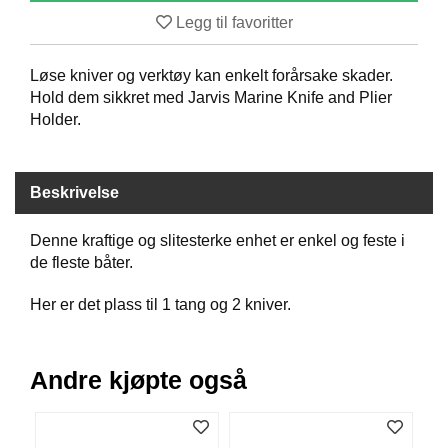
B
Legg til favoritter
Å
T
Løse kniver og verktøy kan enkelt forårsake skader.
U
T
Hold dem sikkret med Jarvis Marine Knife and Plier
S
Holder.
T
Y
R
Beskrivelse
K
Denne kraftige og slitesterke enhet er enkel og feste i
N
de fleste båter.
I
V
Her er det plass til 1 tang og 2 kniver.
E
R
Andre kjøpte også
T
A
U