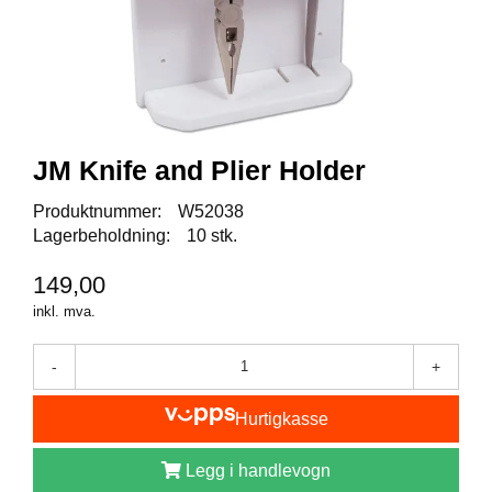
I
S
K
E
U
T
S
T
JM Knife and Plier Holder
Y
R
Produktnummer:
W52038
Lagerbeholdning:
10 stk.
F
149,00
L
U
inkl. mva.
E
F
-
+
I
S
K
Hurtigkasse
E
Legg i handlevogn