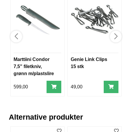
V
E
R
K
O
G
F
O
R
T
Marttiini Condor
Genie Link Clips
T
Ø
Y
7,5" filetkniv,
15 stk
N
grønn m/plastslire
I
N
599,00
49,00
1
G
T
E
Alternative produkter
I
N
E