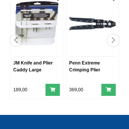
R
O
G
G
A
R
N
F
L
JM Knife and Plier
Penn Extreme
S
Y
Caddy Large
Crimping Plier
s
T
E
P
L
189,00
369,00
1
A
G
G
B