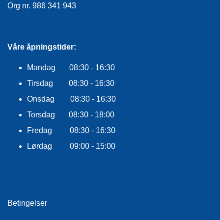
E
Org nr. 986 341 943
K
L
E
D
Våre åpningstider:
N
I
Mandag 08:30 - 16:30
N
G
Tirsdag 08:30 - 16:30
Onsdag 08:30 - 16:30
V
Torsdag 08:30 - 18:00
A
Fredag 08:30 - 16:30
N
N
Lørdag 09:00 - 15:00
S
P
O
R
T
Betingelser