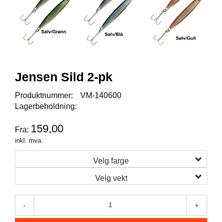
I
S
K
E
U
T
S
T
Jensen Sild 2-pk
Y
R
Produktnummer:
VM-140600
Lagerbeholdning:
F
159,00
Fra:
L
U
inkl. mva.
E
F
Velg farge
I
Velg vekt
S
K
E
-
+