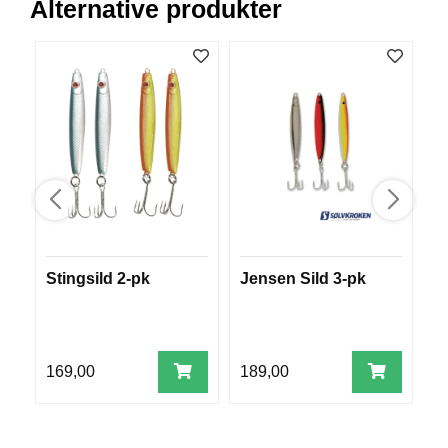
Alternative produkter
R
O
G
G
A
R
N
F
L
Y
T
E
Stingsild 2-pk
Jensen Sild 3-pk
M
P
L
A
G
G
169,00
189,00
6
B