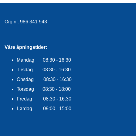
E
K
L
E
Org nr. 986 341 943
D
N
I
N
Våre åpningstider:
G
Mandag 08:30 - 16:30
V
Tirsdag 08:30 - 16:30
A
Onsdag 08:30 - 16:30
N
N
Torsdag 08:30 - 18:00
S
P
Fredag 08:30 - 16:30
O
Lørdag 09:00 - 15:00
R
T