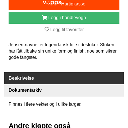
Hurtigkasse
B
Å
T
Legg i handlevogn
U
T
Legg til favoritter
S
T
Y
Jensen-navnet er legendarisk for sildesluker. Sluken
R
har fått tilbake sin unike form og finish, noe som sikrer
gode fangster.
K
N
Beskrivelse
I
V
Dokumentarkiv
E
R
Finnes i flere vekter og i ulike farger.
T
A
Andre kjøpte også
U