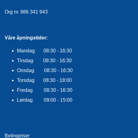
F
L
Org nr. 986 341 943
A
G
G
Våre åpningstider:
S
I
Mandag 08:30 - 16:30
K
K
Tirsdag 08:30 - 16:30
E
R
Onsdag 08:30 - 16:30
H
E
Torsdag 08:30 - 18:00
T
Fredag 08:30 - 16:30
Lørdag 09:00 - 15:00
Betingelser