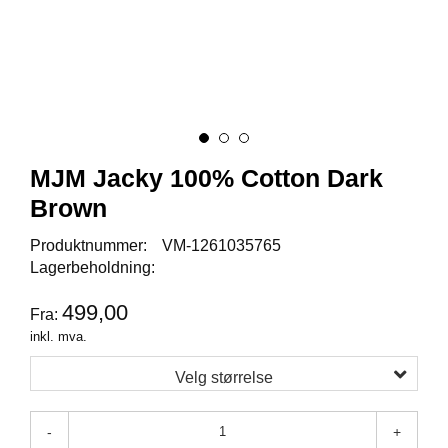
I
S
K
E
U
T
S
T
Y
MJM Jacky 100% Cotton Dark
R
Brown
Produktnummer:
VM-1261035765
F
L
Lagerbeholdning:
U
E
499,00
Fra:
F
inkl. mva.
I
S
Velg størrelse
K
E
-
+