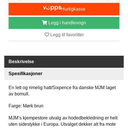
B
Hurtigkasse
Å
T
U
Legg i handlevogn
T
S
Legg til favoritter
T
Y
R
Beskrivelse
K
Spesifikasjoner
N
I
V
En lett og rimelig hatt/Sixpence fra danske MJM laget
E
av bomull.
R
Farge: Mørk brun
T
MJM’s kjempestore utvalg av hodedbekledning er helt
A
uten sidestykke i Europa. Utvalget dekker alt fra mote
U