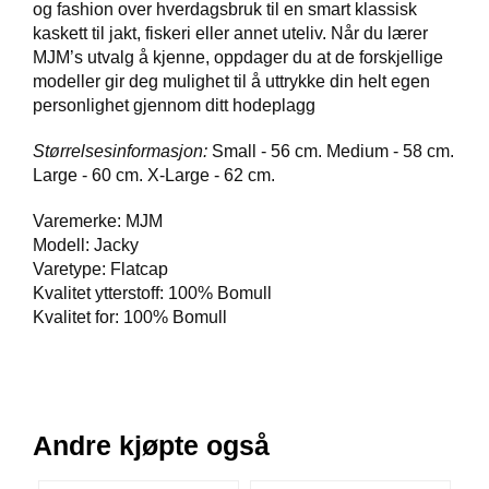
og fashion over hverdagsbruk til en smart klassisk
V
kaskett til jakt, fiskeri eller annet uteliv. Når du lærer
E
R
MJM’s utvalg å kjenne, oppdager du at de forskjellige
K
modeller gir deg mulighet til å uttrykke din helt egen
O
personlighet gjennom ditt hodeplagg
G
F
Størrelsesinformasjon
:
Small - 56 cm. Medium - 58 cm.
O
Large - 60 cm. X-Large - 62 cm.
R
T
Varemerke: MJM
Ø
Y
Modell: Jacky
N
Varetype: Flatcap
I
Kvalitet ytterstoff: 100% Bomull
N
Kvalitet for: 100% Bomull
G
T
E
Andre kjøpte også
I
N
E