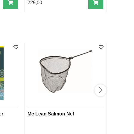
229,00
1.050,00
er
Mc Lean Salmon Net
Whiting 
Cape