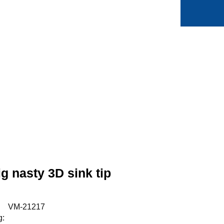
0
Min side
Favoritter
ig nasty 3D sink tip
:
VM-21217
g: