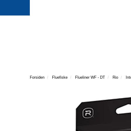
Forsiden
Fluefiske
Flueliner WF - DT
Rio
Int