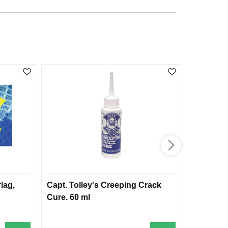
lag,
Capt. Tolley's Creeping Crack
Yeti Dayt
Cure. 60 ml
Lunchbag 