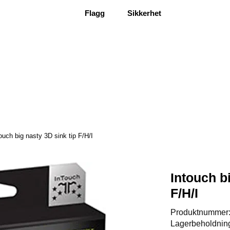
Flagg
Sikkerhet
ouch big nasty 3D sink tip F/H/I
Intouch b
F/H/I
Produktnummer
Lagerbeholdnin