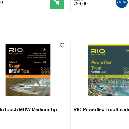
999,00
00
-20 %
799,00
 InTouch MOW Medium Tip
RIO Powerflex TroutLead