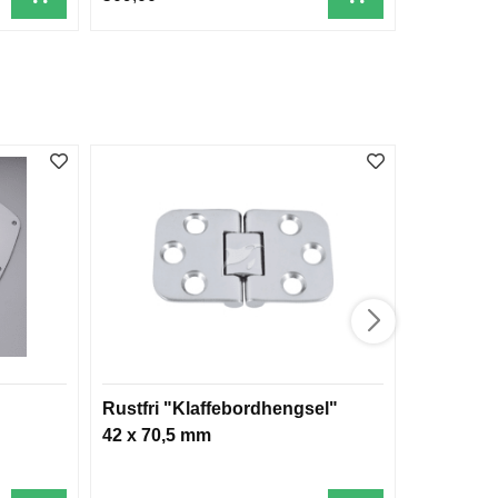
Rustfri "Klaffebordhengsel"
Rekkestøt
42 x 70,5 mm