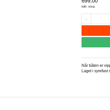
699,00
inkl. mva.
-
Når båten er vi
Laget i syrefast s