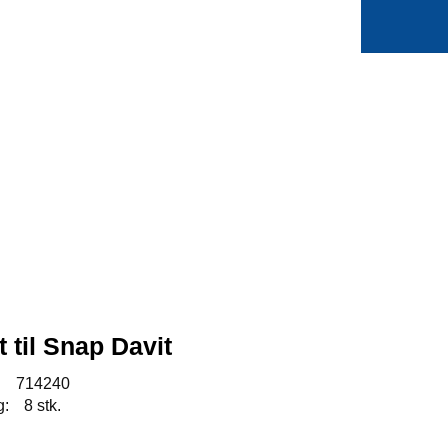
0
Min side
Favoritter
 til Snap Davit
:
714240
g:
8 stk.