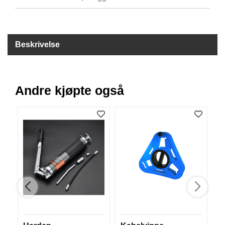
B
Å
T
U
Beskrivelse
T
S
T
Y
R
Andre kjøpte også
K
N
I
V
E
R
T
A
U