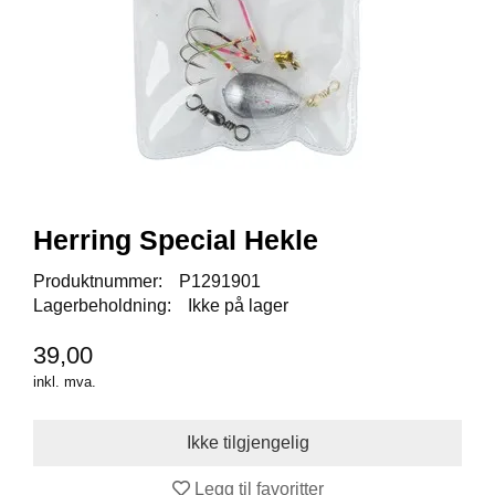
I
S
K
E
U
T
S
T
Y
R
Herring Special Hekle
F
Produktnummer:
P1291901
L
Lagerbeholdning:
Ikke på lager
U
E
39,00
F
I
inkl. mva.
S
K
E
Legg til favoritter