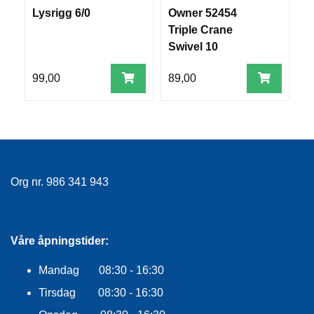
R
Lysrigg 6/0
Owner 52454
V
O
Triple Crane
S
G
Swivel 10
G
A
R
99,00
89,00
1
N
F
L
Y
T
Org nr. 986 341 943
E
P
L
A
Våre åpningstider:
G
G
Mandag 08:30 - 16:30
Tirsdag 08:30 - 16:30
B