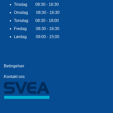
E
Tirsdag 08:30 - 16:30
K
L
Onsdag 08:30 - 16:30
E
Torsdag 08:30 - 18:00
D
N
Fredag 08:30 - 16:30
I
N
Lørdag 09:00 - 15:00
G
V
A
Betingelser
N
N
Kontakt oss
S
P
O
R
T