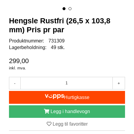
I
S
K
E
Hengsle Rustfri (26,5 x 103,8
U
mm) Pris pr par
T
S
Produktnummer:
731309
T
Y
Lagerbeholdning:
49 stk.
R
299,00
inkl. mva.
F
L
-
+
U
E
F
Hurtigkasse
I
S
Legg i handlevogn
K
E
Legg til favoritter