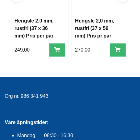
R
O
G
Hengsle 2,0 mm,
Hengsle 2,0 mm,
2
G
A
rustfri (37 x 36
rustfri (37 x 56
m
R
mm) Pris per par
mm) Pris pr par
7
N
249,00
270,00
2
F
L
Y
T
E
P
Org nr. 986 341 943
L
A
G
G
Våre åpningstider:
Mandag 08:30 - 16:30
B