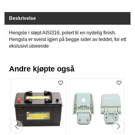
B
Å
T
Beskrivelse
U
T
Hengsle i støpt AISI316, polert til en nydelig finish.
S
Hengsla er sveist igjen på begge sider av leddet, for ett
T
Y
ekslusivt utseende
R
Andre kjøpte også
K
N
I
V
E
R
T
A
U