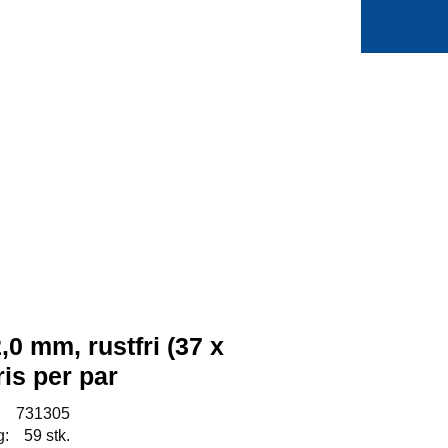
0
Min side
Favoritter
,0 mm, rustfri (37 x
is per par
:
731305
g:
59 stk.