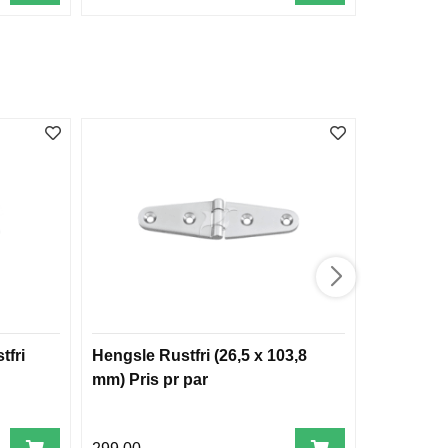
tfri
Hengsle Rustfri (26,5 x 103,8
Hengsler 
mm) Pris pr par
mm