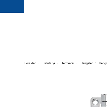
Forsiden
Båtutstyr
Jernvarer
Hengsler
Hengs