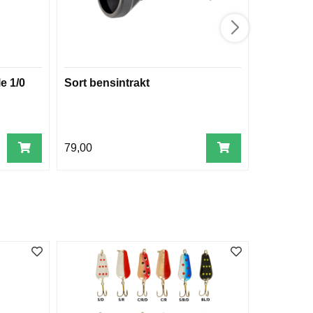
e 1/0
Sort bensintrakt
Krabbeset
krabbefan
79,00
260,00