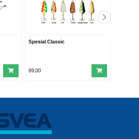
Spesial Classic
Møresild 
89,00
89,00