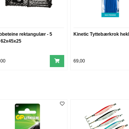
bbeteine rektangulær - 5
Kinetic Tyttebærkrok hekl
- 62x45x25
,00
69,00