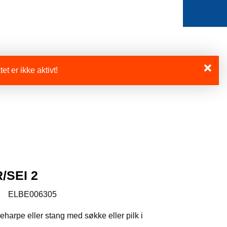
0
Min side
Favoritter
et er ikke aktivt!
/SEI 2
:
ELBE006305
eharpe eller stang med søkke eller pilk i