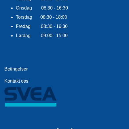
F
L
Onsdag 08:30 - 16:30
A
G
Torsdag 08:30 - 18:00
G
Fredag 08:30 - 16:30
Lørdag 09:00 - 15:00
S
I
K
K
E
R
Betingelser
H
E
T
Kontakt oss