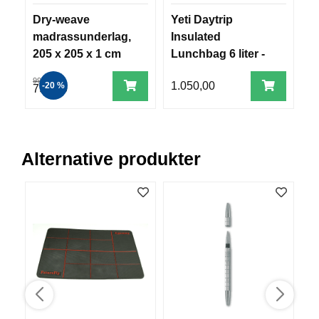
R
Dry-weave
Yeti Daytrip
T
O
G
madrassunderlag,
Insulated
o
G
205 x 205 x 1 cm
Lunchbag 6 liter -
m
A
Charcoal
R
999,00
1.050,00
1
-20 %
799,00
N
F
L
Alternative produkter
Y
T
E
P
L
A
G
G
B