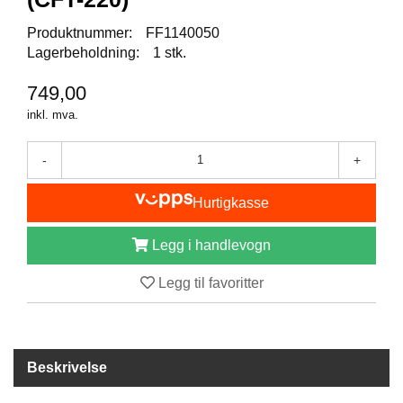
B
Produktnummer:
FF1140050
Å
T
Lagerbeholdning:
1 stk.
U
T
749,00
S
inkl. mva.
T
Y
R
-
+
Hurtigkasse
K
N
Legg i handlevogn
I
V
Legg til favoritter
E
R
T
Beskrivelse
A
U