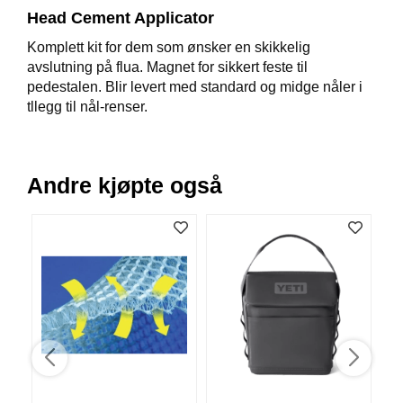
V
Head Cement Applicator
E
R
Komplett kit for dem som ønsker en skikkelig
K
avslutning på flua. Magnet for sikkert feste til
O
pedestalen. Blir levert med standard og midge nåler i
G
tllegg til nål-renser.
F
O
R
T
Andre kjøpte også
Ø
Y
N
I
N
G
T
E
I
N
E