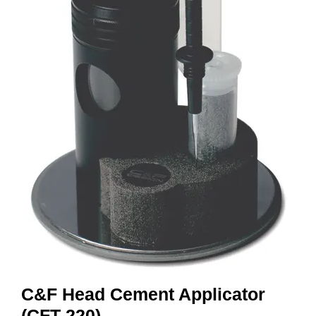
I
S
K
E
U
T
S
T
Y
R
F
L
U
E
F
I
S
K
E
C&F Head Cement Applicator
(CFT-220)