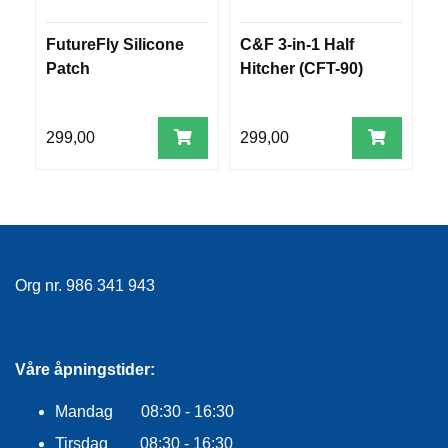
E
K
FutureFly Silicone
C&F 3-in-1 Half
R
L
E
Patch
Hitcher (CFT-90)
P
D
V
N
B
I
299,00
299,00
8
N
G
V
A
N
Org nr. 986 341 943
N
S
P
O
R
Våre åpningstider:
T
Mandag 08:30 - 16:30
Tirsdag 08:30 - 16:30