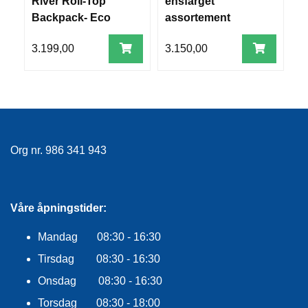
River Roll-Top
ensfarget
R
Backpack- Eco
assortement
O
Shale
G
G
3.199,00
3.150,00
2
A
R
N
F
L
Org nr. 986 341 943
Y
T
E
P
Våre åpningstider:
L
A
Mandag 08:30 - 16:30
G
G
Tirsdag 08:30 - 16:30
Onsdag 08:30 - 16:30
B
Torsdag 08:30 - 18:00