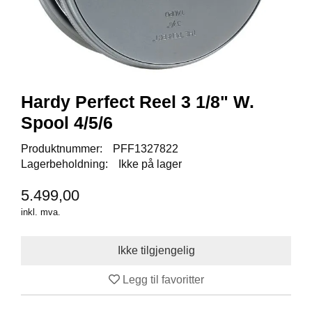
I
S
K
E
U
T
S
T
Hardy Perfect Reel 3 1/8" W.
Y
Spool 4/5/6
R
Produktnummer:
PFF1327822
Lagerbeholdning:
Ikke på lager
F
L
5.499,00
U
E
inkl. mva.
F
I
S
K
E
Legg til favoritter