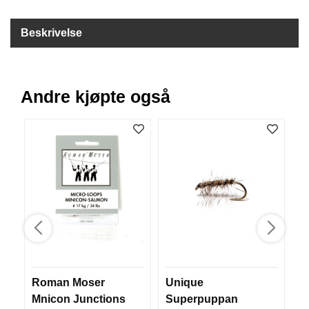
B
Å
Beskrivelse
T
U
T
S
T
Andre kjøpte også
Y
R
K
N
I
V
E
R
T
Roman Moser
Unique
W
A
Mnicon Junctions
Superpuppan
L
U