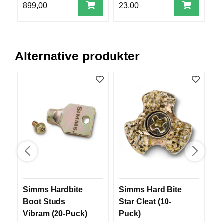
899,00
23,00
9
R
O
G
G
A
R
Alternative produkter
N
F
L
Y
T
E
P
L
A
G
G
Simms Hardbite
Simms Hard Bite
S
Boot Studs
Star Cleat (10-
C
Vibram (20-Puck)
Puck)
B