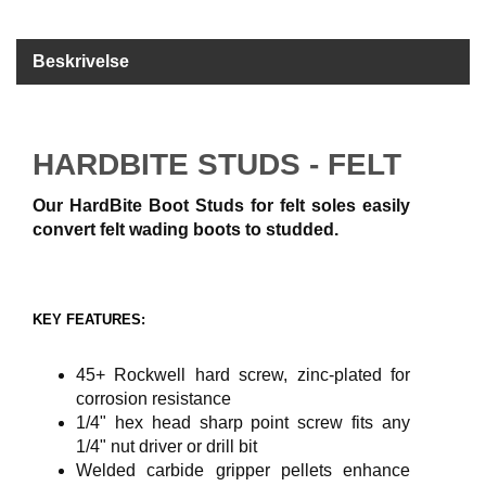
B
Å
Beskrivelse
T
U
T
S
T
HARDBITE STUDS - FELT
Y
R
Our HardBite Boot Studs for felt soles easily
convert felt wading boots to studded.
K
N
I
KEY FEATURES:
V
E
R
45+ Rockwell hard screw, zinc-plated for
corrosion resistance
1/4" hex head sharp point screw fits any
T
1/4" nut driver or drill bit
A
Welded carbide gripper pellets enhance
U