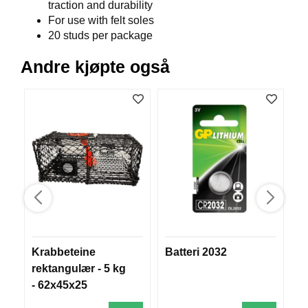
traction and durability
V
For use with felt soles
E
R
20 studs per package
K
O
Andre kjøpte også
G
F
O
R
T
Ø
Y
N
I
N
G
Krabbeteine
Batteri 2032
J
T
E
rektangulær - 5 kg
I
- 62x45x25
N
E