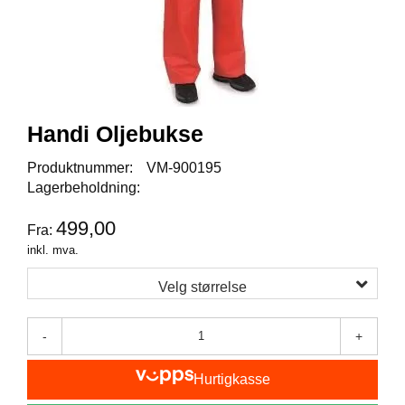
I
S
K
E
U
T
S
T
Handi Oljebukse
Y
R
Produktnummer:
VM-900195
Lagerbeholdning:
F
499,00
Fra:
L
inkl. mva.
U
E
Velg størrelse
F
I
S
-
+
K
E
Hurtigkasse