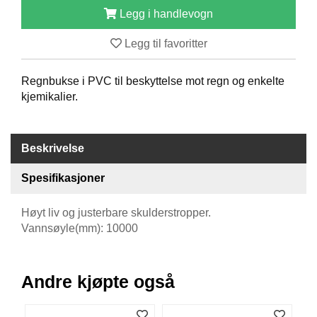
B
Legg i handlevogn
Å
T
Legg til favoritter
U
T
S
Regnbukse i PVC til beskyttelse mot regn og enkelte
T
kjemikalier.
Y
R
Beskrivelse
K
Spesifikasjoner
N
I
V
Høyt liv og justerbare skulderstropper.
E
Vannsøyle(mm): 10000
R
Andre kjøpte også
T
A
U