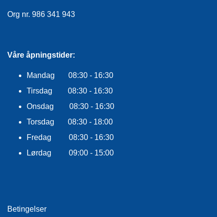
E
K
Org nr. 986 341 943
L
E
D
N
Våre åpningstider:
I
N
Mandag 08:30 - 16:30
G
Tirsdag 08:30 - 16:30
Onsdag 08:30 - 16:30
V
A
Torsdag 08:30 - 18:00
N
Fredag 08:30 - 16:30
N
S
Lørdag 09:00 - 15:00
P
O
R
T
Betingelser