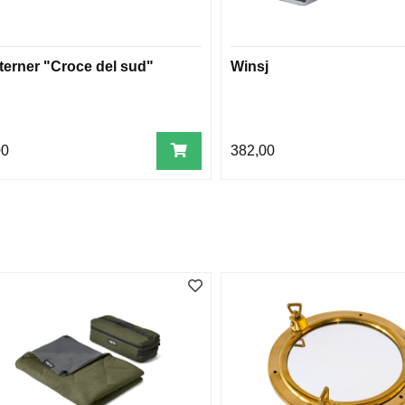
terner "Croce del sud"
Winsj
00
382,00