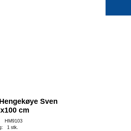
0
Min side
Favoritter
 Hengekøye Sven
0x100 cm
:
HM9103
g:
1 stk.