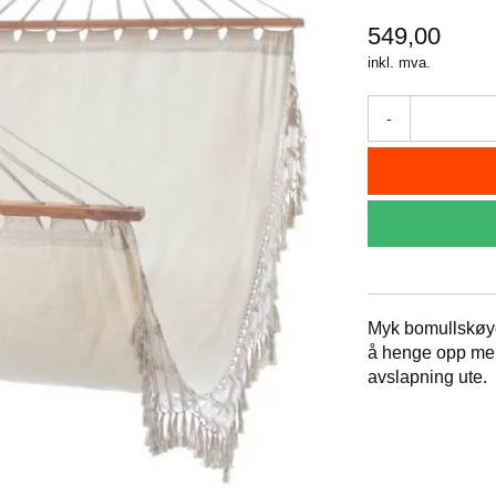
549,00
inkl. mva.
-
Myk bomullskøye
å henge opp mello
avslapning ute.