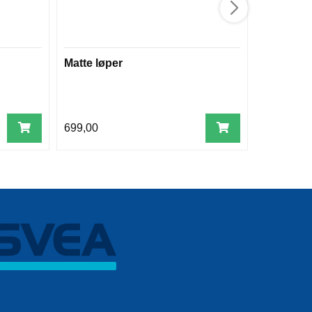
Matte løper
Skrogtre
699,00
1.799,00