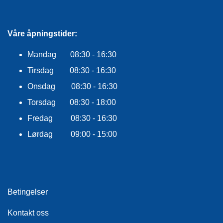
E
K
L
E
Våre åpningstider:
D
N
Mandag 08:30 - 16:30
I
N
Tirsdag 08:30 - 16:30
G
Onsdag 08:30 - 16:30
Torsdag 08:30 - 18:00
V
Fredag 08:30 - 16:30
A
N
Lørdag 09:00 - 15:00
N
S
P
O
R
T
Betingelser
Kontakt oss