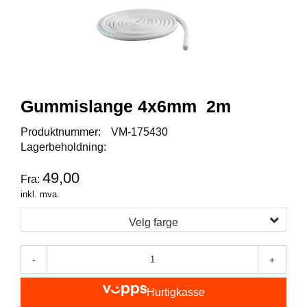
I
S
K
E
U
T
S
T
Gummislange 4x6mm 2m
Y
R
Produktnummer:
VM-175430
Lagerbeholdning:
F
49,00
Fra:
L
U
inkl. mva.
E
F
Velg farge
I
S
K
-
+
E
Hurtigkasse