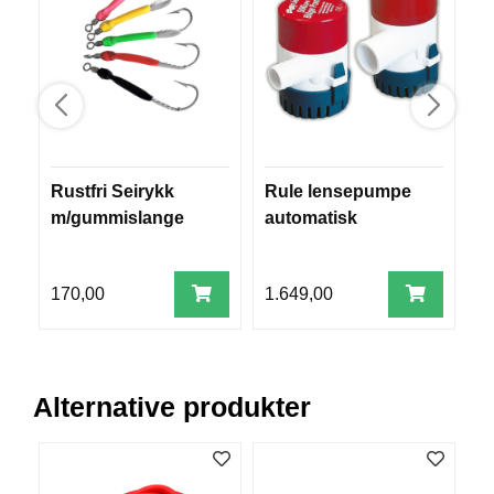
V
E
R
K
O
G
F
O
R
Rustfri Seirykk
Rule lensepumpe
F
T
m/gummislange
automatisk
ni
Ø
Y
N
I
170,00
1.649,00
1
N
G
Alternative produkter
T
E
I
N
E