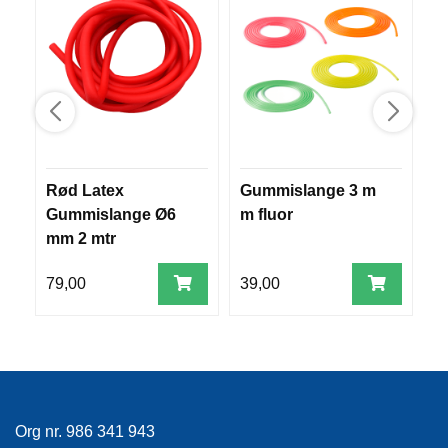
R
O
G
G
A
R
N
Rød Latex
Gummislange 3 m
S
F
Gummislange Ø6
m fluor
e
L
Y
mm 2 mtr
T
E
79,00
39,00
5
P
L
A
G
G
Org nr. 986 341 943
B