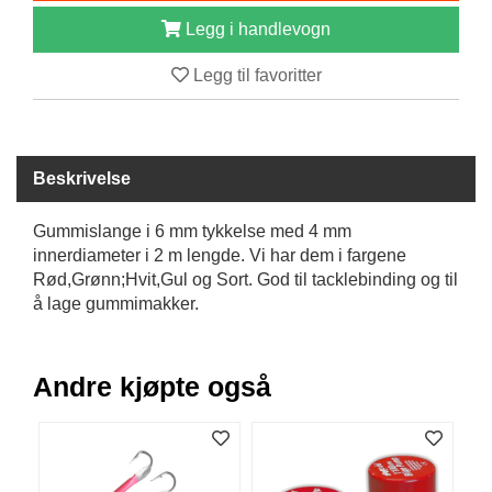
B
Legg i handlevogn
Å
T
Legg til favoritter
U
T
S
T
Y
Beskrivelse
R
Gummislange i 6 mm tykkelse med 4 mm
innerdiameter i 2 m lengde. Vi har dem i fargene
K
Rød,Grønn;Hvit,Gul og Sort. God til tacklebinding og til
N
å lage gummimakker.
I
V
E
R
Andre kjøpte også
T
A
U