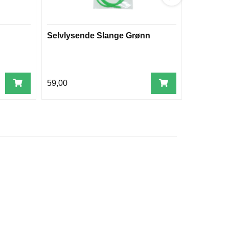
Selvlysende Slange Grønn
Selvlyse
59,00
59,00