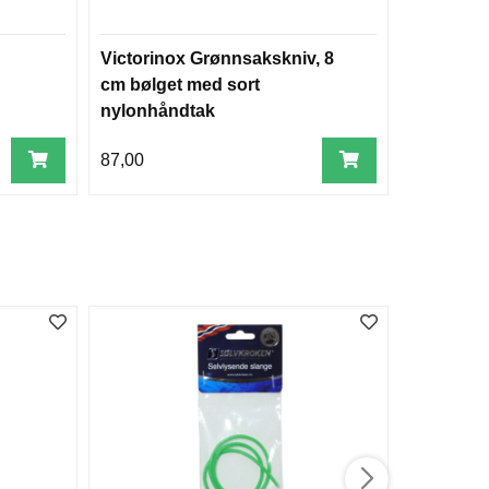
Victorinox Grønnsakskniv, 8
Victorino
cm bølget med sort
SwissToo
nylonhåndtak
lærslire (
87,00
1.911,00