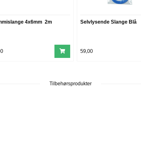
mislange 4x6mm 2m
Selvlysende Slange Blå
00
59,00
Tilbehørsprodukter