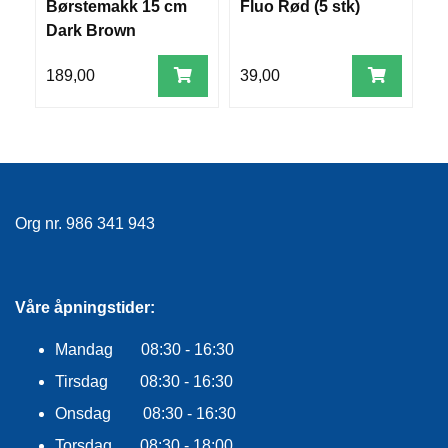
Børstemakk 15 cm
Fluo Rød (5 stk)
Hv
E
K
Dark Brown
L
E
189,00
39,00
3
D
N
I
N
G
Org nr. 986 341 943
V
A
N
N
S
Våre åpningstider:
P
O
Mandag 08:30 - 16:30
R
T
Tirsdag 08:30 - 16:30
Onsdag 08:30 - 16:30
Torsdag 08:30 - 18:00