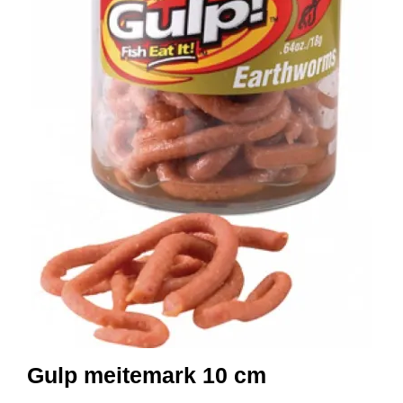
I
S
K
E
U
T
S
T
Y
R
F
L
U
E
F
I
S
K
E
Gulp meitemark 10 cm