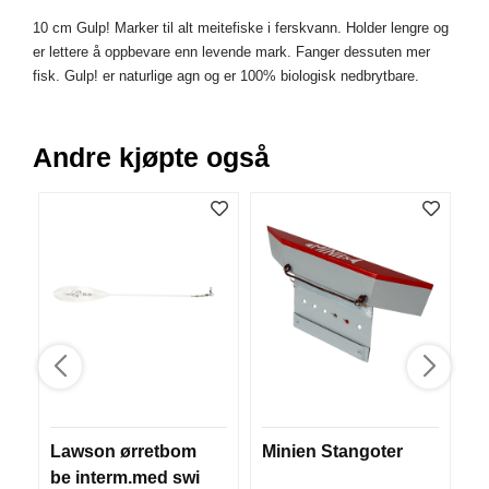
V
10 cm Gulp! Marker til alt meitefiske i ferskvann. Holder lengre og
E
er lettere å oppbevare enn levende mark. Fanger dessuten mer
R
K
fisk. Gulp! er naturlige agn og er 100% biologisk nedbrytbare.
O
G
F
Andre kjøpte også
O
R
T
Ø
Y
N
I
N
G
T
E
I
Lawson ørretbom
Minien Stangoter
M
N
be interm.med swi
E