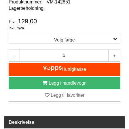
Produktnummer:
VM-142851
B
Lagerbeholdning:
Å
T
129,00
Fra:
U
T
inkl. mva.
S
T
Velg farge
Y
R
-
+
K
Hurtigkasse
N
I
Legg i handlevogn
V
E
Legg til favoritter
R
T
A
Beskrivelse
U