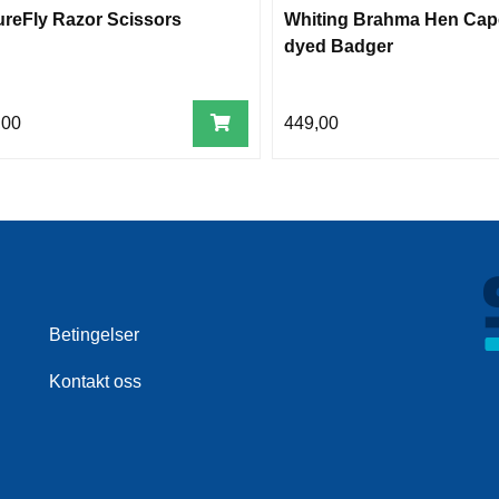
ureFly Razor Scissors
Whiting Brahma Hen Cap
dyed Badger
,00
449,00
Betingelser
Kontakt oss