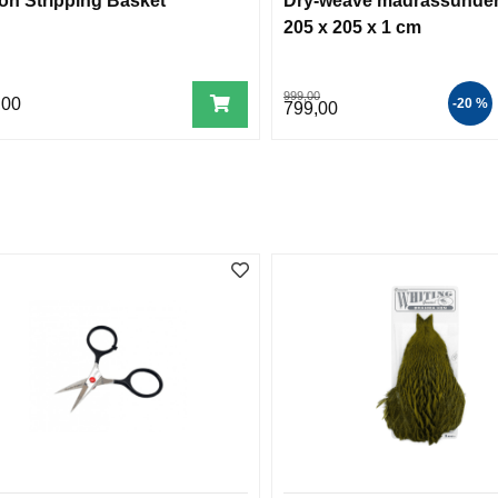
ion Stripping Basket
Dry-weave madrassunder
205 x 205 x 1 cm
999,00
,00
-20 %
799,00