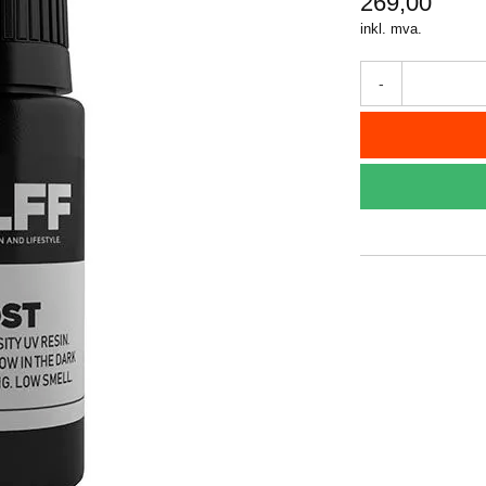
269,00
inkl. mva.
-