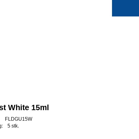
0
Min side
Favoritter
st White 15ml
:
FLDGU15W
g:
5 stk.