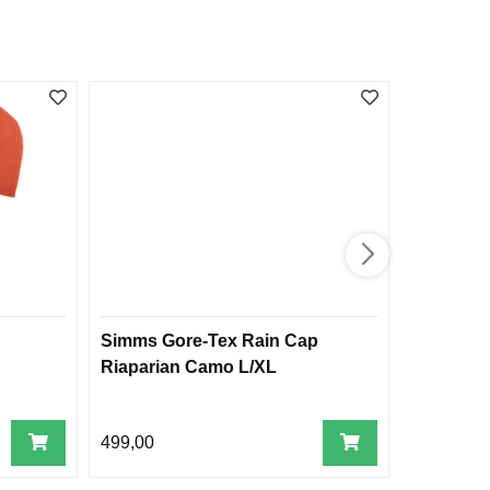
Simms Gore-Tex Rain Cap
Vision C
Riaparian Camo L/XL
499,00
179,00