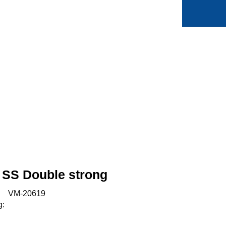
0
Min side
Favoritter
 SS Double strong
:
VM-20619
g: