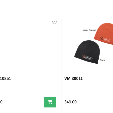
10851
VM-30011
00
349,00