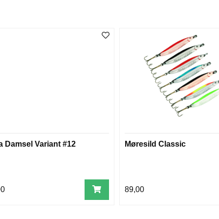
ra Damsel Variant #12
Møresild Classic
00
89,00