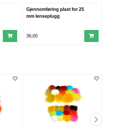
Gjennomføring plast for 25
Hyttetoale
mm lenseplugg
12/230 vo
36,00
12.999,00