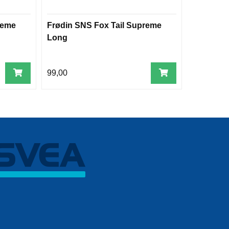
reme
Frødin SNS Fox Tail Supreme
Deerhair 
Long
99,00
55,00