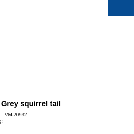
0
Min side
Favoritter
rey squirrel tail
:
VM-20932
g: