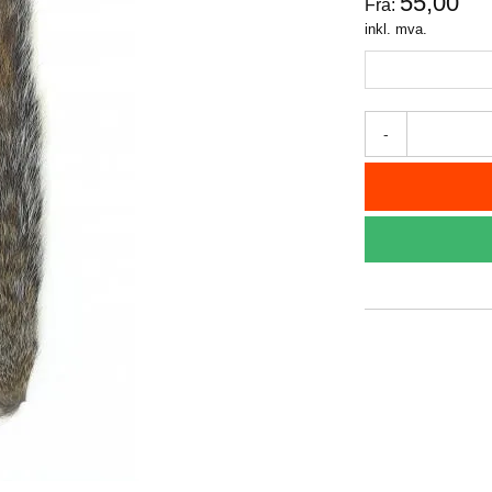
55,00
Fra:
inkl. mva.
-