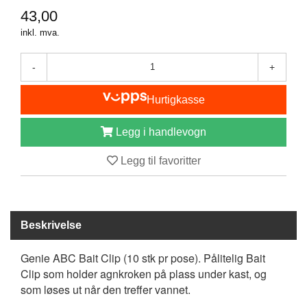
I
43,00
S
K
inkl. mva.
E
U
-
+
T
S
T
Hurtigkasse
Y
R
Legg i handlevogn
Legg til favoritter
F
L
U
E
F
Beskrivelse
I
S
Genie ABC Bait Clip (10 stk pr pose). Pålitelig Bait
K
Clip som holder agnkroken på plass under kast, og
E
som løses ut når den treffer vannet.