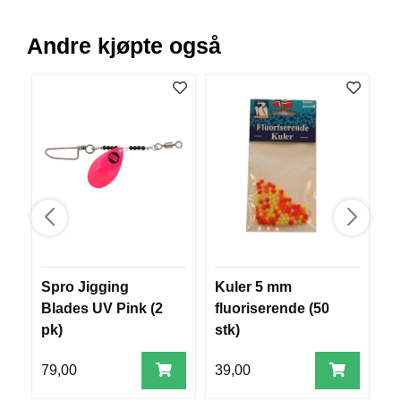
B
Å
Andre kjøpte også
T
U
T
S
T
Y
R
K
N
I
V
E
Spro Jigging
Kuler 5 mm
R
R
Blades UV Pink (2
fluoriserende (50
L
pk)
stk)
T
79,00
39,00
1
A
U