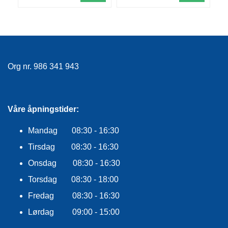
R
O
G
G
A
R
N
Org nr. 986 341 943
F
Våre åpningstider:
L
Y
T
Mandag 08:30 - 16:30
E
Tirsdag 08:30 - 16:30
P
L
Onsdag 08:30 - 16:30
A
G
Torsdag 08:30 - 18:00
G
Fredag 08:30 - 16:30
Lørdag 09:00 - 15:00
B