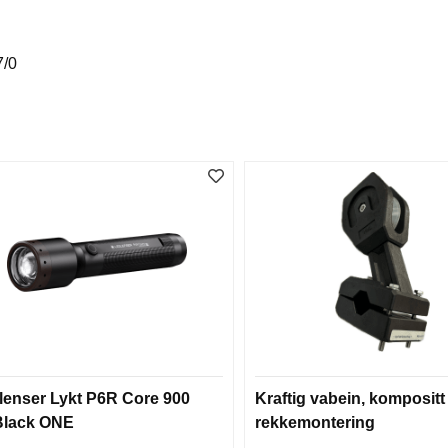
7/0
lenser Lykt P6R Core 900
Kraftig vabein, kompositt 
Black ONE
rekkemontering