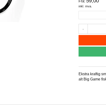
59,00
Fra:
inkl. mva.
-
Ekstra kraftig sm
alt Big Game fis