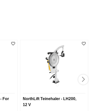
- For
NorthLift Teinehaler - LH200,
Patagoni
12 V
Jacket