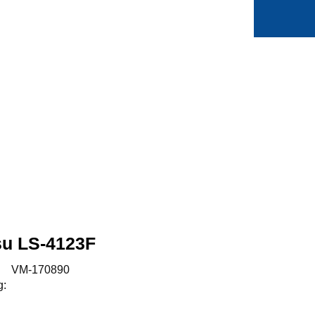
0
Min side
Favoritter
u LS-4123F
:
VM-170890
g: