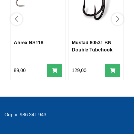
R
O
G
G
A
R
N
Ahrex NS118
Mustad 80531 BN
C
Double Tubehook
M
F
L
Y
89,00
129,00
7
T
E
P
L
A
G
G
Org nr. 986 341 943
B