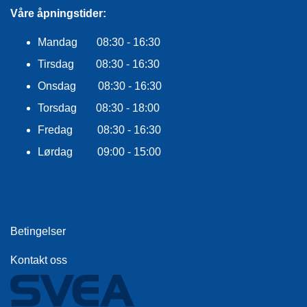
E
Våre åpningstider:
K
L
Mandag 08:30 - 16:30
E
D
Tirsdag 08:30 - 16:30
N
I
Onsdag 08:30 - 16:30
N
Torsdag 08:30 - 18:00
G
Fredag 08:30 - 16:30
Lørdag 09:00 - 15:00
V
A
N
N
S
P
Betingelser
O
R
Kontakt oss
T