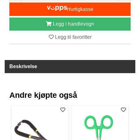
B
Hurtigkasse
Å
T
U
Legg i handlevogn
T
S
Legg til favoritter
T
Y
R
Beskrivelse
K
N
I
V
Andre kjøpte også
E
R
T
A
U