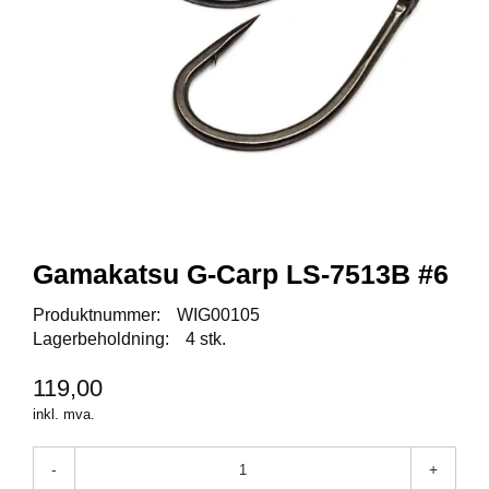
I
S
K
E
U
T
S
T
Y
R
F
Gamakatsu G-Carp LS-7513B #6
L
U
Produktnummer:
WIG00105
E
Lagerbeholdning:
4 stk.
F
I
119,00
S
K
inkl. mva.
E
-
+