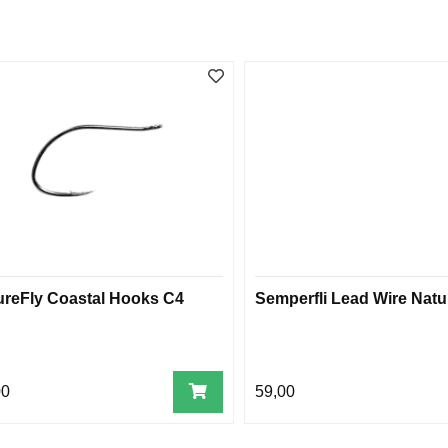
ureFly Coastal Hooks C4
Semperfli Lead Wire Natu
00
59,00