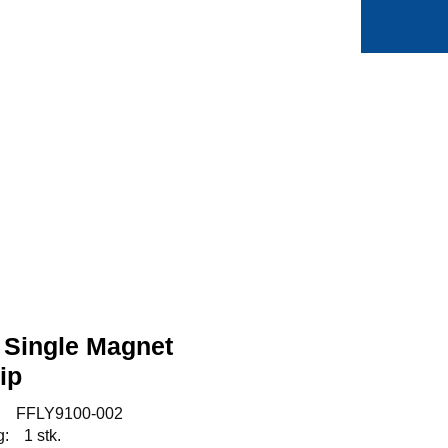
0
Min side
Favoritter
 Single Magnet
ip
:
FFLY9100-002
g:
1 stk.