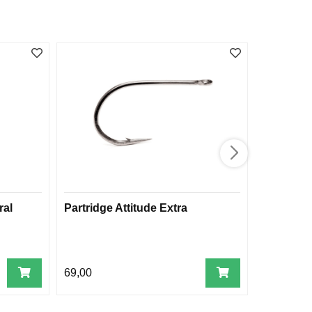
ral
Partridge Attitude Extra
Midge Cr
69,00
49,00