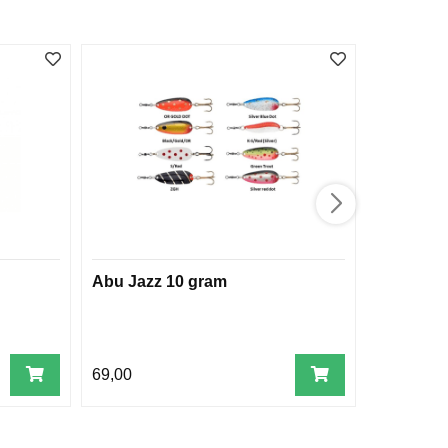
Abu Jazz 10 gram
Scientif
Belly Flo
69,00
899,00