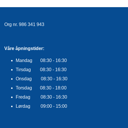
E
K
L
E
D
Org nr. 986 341 943
N
I
N
G
Våre åpningstider:
Mandag 08:30 - 16:30
V
Tirsdag 08:30 - 16:30
A
N
Onsdag 08:30 - 16:30
N
S
Torsdag 08:30 - 18:00
P
Fredag 08:30 - 16:30
O
R
Lørdag 09:00 - 15:00
T