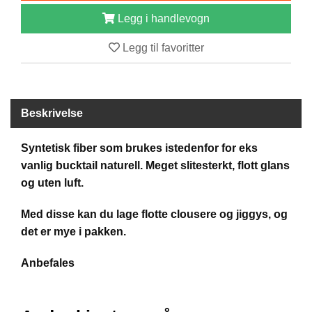
B
Legg i handlevogn
Å
T
Legg til favoritter
U
T
S
T
Y
Beskrivelse
R
Syntetisk fiber som brukes istedenfor for eks
vanlig bucktail naturell. Meget slitesterkt, flott glans
K
N
og uten luft.
I
V
Med disse kan du lage flotte clousere og jiggys, og
E
det er mye i pakken.
R
Anbefales
T
A
U