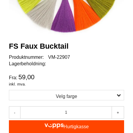
I
S
K
E
U
T
S
T
FS Faux Bucktail
Y
R
Produktnummer:
VM-22907
Lagerbeholdning:
F
59,00
Fra:
L
U
inkl. mva.
E
F
Velg farge
I
S
K
-
+
E
Hurtigkasse