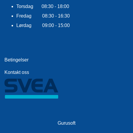
E
Torsdag 08:30 - 18:00
K
L
Fredag 08:30 - 16:30
E
D
Lørdag 09:00 - 15:00
N
I
N
G
Betingelser
V
Kontakt oss
A
N
N
S
P
O
R
T
Gurusoft