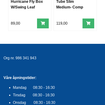
Hurricane Fly Box
Tube Slim
C
R
W/Swing Leaf
Medium- Comp
R
O
G
(
G
A
89,00
119,00
1
R
N
F
L
Y
Org nr. 986 341 943
T
E
P
L
A
Våre åpningstider:
G
G
Mandag 08:30 - 16:30
Tirsdag 08:30 - 16:30
B
Onsdag 08:30 - 16:30