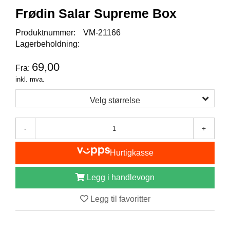
I
Frødin Salar Supreme Box
S
K
E
Produktnummer:
VM-21166
U
Lagerbeholdning:
T
S
69,00
Fra:
T
inkl. mva.
Y
R
Velg størrelse
F
-
+
L
U
Hurtigkasse
E
F
I
Legg i handlevogn
S
K
Legg til favoritter
E