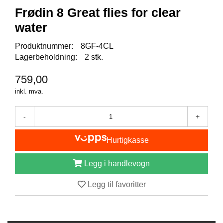
I
Frødin 8 Great flies for clear
S
K
water
E
U
Produktnummer:
8GF-4CL
T
Lagerbeholdning:
2 stk.
S
T
759,00
Y
R
inkl. mva.
-
+
F
L
Hurtigkasse
U
E
F
Legg i handlevogn
I
S
Legg til favoritter
K
E