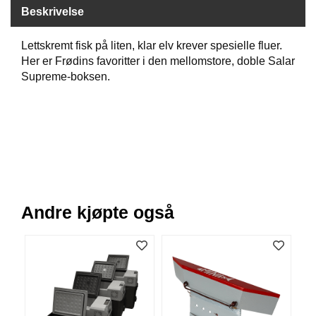
Beskrivelse
B
Å
T
Lettskremt fisk på liten, klar elv krever spesielle fluer.
U
Her er Frødins favoritter i den mellomstore, doble Salar
T
Supreme-boksen.
S
T
Y
R
K
N
I
Andre kjøpte også
V
E
R
T
A
U