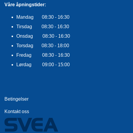
E
Våre åpningstider:
K
L
Mandag 08:30 - 16:30
E
D
Tirsdag 08:30 - 16:30
N
I
Onsdag 08:30 - 16:30
N
Torsdag 08:30 - 18:00
G
Fredag 08:30 - 16:30
Lørdag 09:00 - 15:00
V
A
N
N
S
P
Betingelser
O
R
Kontakt oss
T