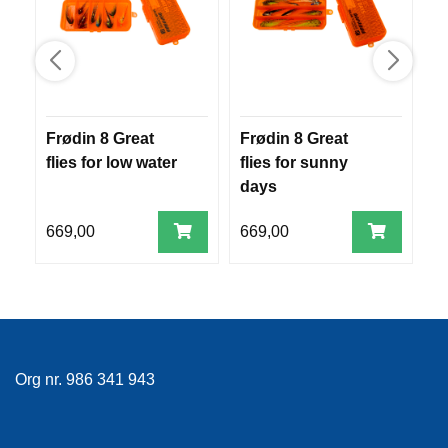
R
O
G
G
A
R
N
Frødin 8 Great
Frødin 8 Great
F
flies for low water
flies for sunny
fl
days
F
L
669,00
669,00
7
Y
T
E
P
L
A
G
G
Org nr. 986 341 943
B