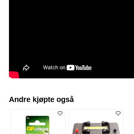
V
E
R
K
O
G
F
O
R
T
Ø
Y
N
I
N
G
Andre kjøpte også
T
E
I
N
E