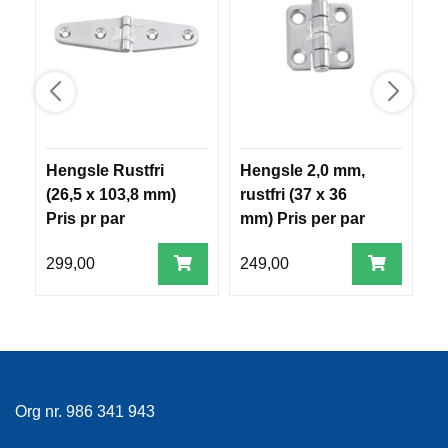
E
K
L
E
D
N
I
N
G
Hengsle Rustfri
Hengsle 2,0 mm,
2
(26,5 x 103,8 mm)
rustfri (37 x 36
m
Pris pr par
mm) Pris per par
7
V
A
299,00
249,00
2
N
N
S
P
O
R
T
Org nr. 986 341 943