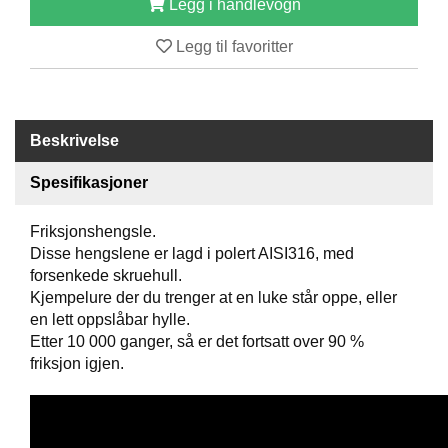
Legg i handlevogn
B
Å
Legg til favoritter
T
U
T
S
T
Beskrivelse
Y
R
Spesifikasjoner
Friksjonshengsle.
K
Disse hengslene er lagd i polert AISI316, med
N
forsenkede skruehull.
I
V
Kjempelure der du trenger at en luke står oppe, eller
E
en lett oppslåbar hylle.
R
Etter 10 000 ganger, så er det fortsatt over 90 %
friksjon igjen.
T
A
U