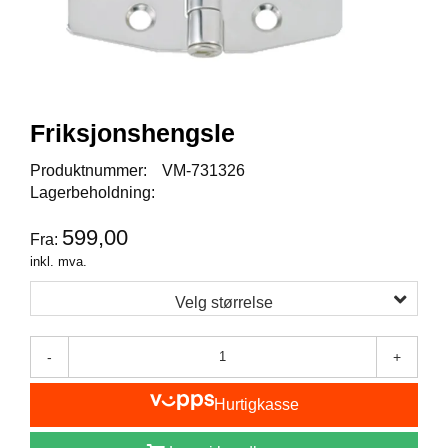
I
S
K
E
U
T
S
Friksjonshengsle
T
Y
Produktnummer:
VM-731326
R
Lagerbeholdning:
599,00
Fra:
F
inkl. mva.
L
U
Velg størrelse
E
F
I
-
+
S
K
E
Hurtigkasse