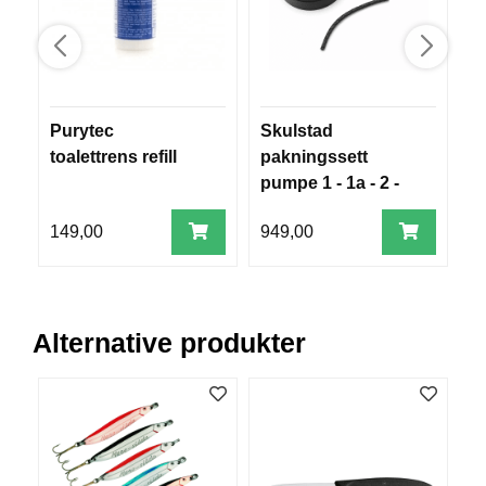
B
Å
T
U
T
S
Purytec
Skulstad
D
T
toalettrens refill
pakningssett
m
Y
pumpe 1 - 1a - 2 -
2
R
2a
99
149,00
949,00
7
K
N
I
V
Alternative produkter
E
R
T
A
U