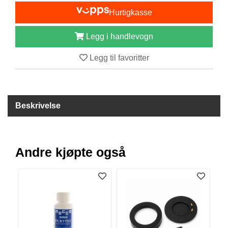
I
Hurtigkasse
S
K
E
Legg i handlevogn
U
T
Legg til favoritter
S
T
Y
R
Beskrivelse
F
L
U
Andre kjøpte også
E
F
I
S
K
E