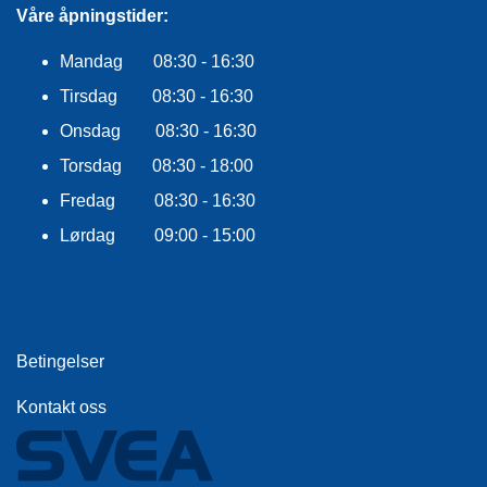
R
Våre åpningstider:
O
G
Mandag 08:30 - 16:30
G
Tirsdag 08:30 - 16:30
A
R
Onsdag 08:30 - 16:30
N
Torsdag 08:30 - 18:00
Fredag 08:30 - 16:30
F
L
Lørdag 09:00 - 15:00
Y
T
E
P
L
A
Betingelser
G
G
Kontakt oss
B