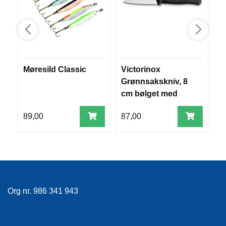
V
E
R
K
O
G
F
Møresild Classic
Victorinox
B
O
Grønnsakskniv, 8
R
T
cm bølget med
Ø
sort nylonhåndtak
Y
89,00
87,00
2
N
I
N
G
T
Org nr. 986 341 943
E
I
N
E