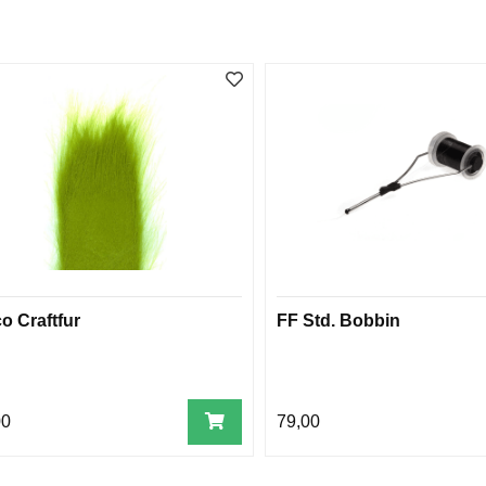
o Craftfur
FF Std. Bobbin
00
79,00