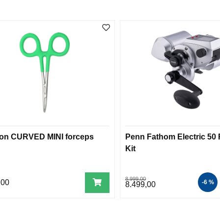
ion CURVED MINI forceps
Penn Fathom Electric 50 
Kit
8.999,00
,00
-6 %
8.499,00