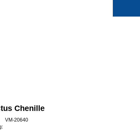
0
Min side
Favoritter
tus Chenille
:
VM-20640
g: