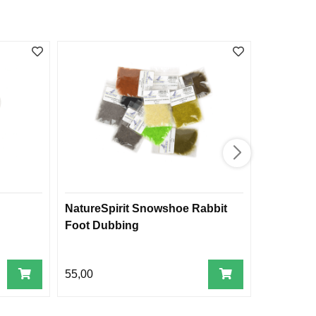
NatureSpirit Snowshoe Rabbit
Wapsi Bu
Foot Dubbing
55,00
45,00