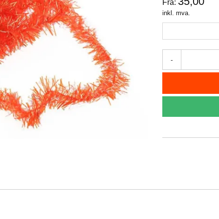
35,00
Fra:
inkl. mva.
-