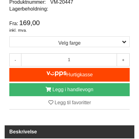
Produktnummer:
VM-20447
B
Lagerbeholdning:
Å
T
169,00
Fra:
U
T
inkl. mva.
S
T
Velg farge
Y
R
-
+
K
Hurtigkasse
N
I
Legg i handlevogn
V
E
Legg til favoritter
R
T
A
Beskrivelse
U