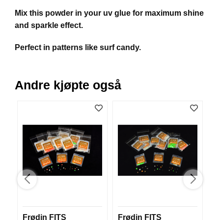
V
Mix this powder in your uv glue for maximum shine
E
R
and sparkle effect.
K
O
Perfect in patterns like surf candy.
G
F
O
R
Andre kjøpte også
T
Ø
Y
N
I
N
G
T
E
I
N
E
Frødin FITS
Frødin FITS
W