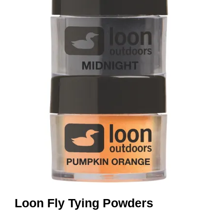
I
S
K
E
U
T
S
T
Y
R
F
L
U
E
F
I
S
K
E
Loon Fly Tying Powders