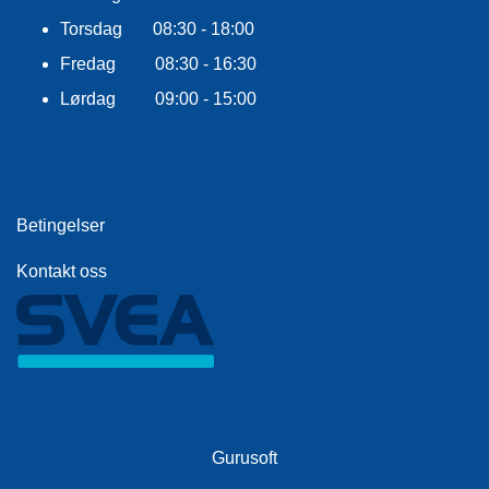
F
L
Torsdag 08:30 - 18:00
A
G
Fredag 08:30 - 16:30
G
Lørdag 09:00 - 15:00
S
I
K
K
E
Betingelser
R
H
Kontakt oss
E
T
Gurusoft