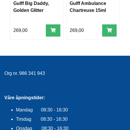
E
Gulff Big Daddy,
Gulff Ambulance
G
K
Golden Glitter
Chartreuse 15ml
L
E
D
N
269,00
269,00
2
I
N
G
V
A
Org nr. 986 341 943
N
N
S
P
Våre åpningstider:
O
R
Mandag 08:30 - 16:30
T
Tirsdag 08:30 - 16:30
Onsdag 08:30 - 16:30