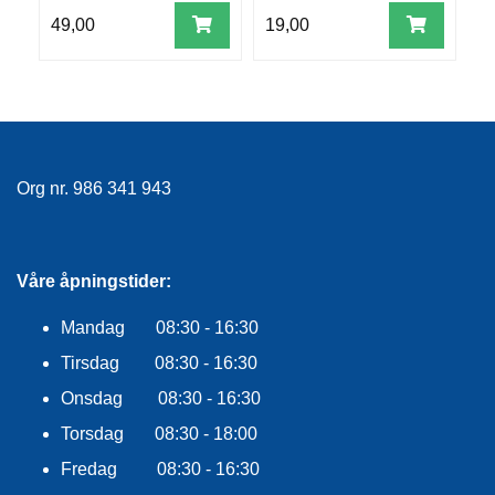
S
R
49,00
19,00
2
O
G
G
A
R
N
Org nr. 986 341 943
F
L
Y
T
Våre åpningstider:
E
P
Mandag 08:30 - 16:30
L
Tirsdag 08:30 - 16:30
A
G
Onsdag 08:30 - 16:30
G
Torsdag 08:30 - 18:00
Fredag 08:30 - 16:30
B