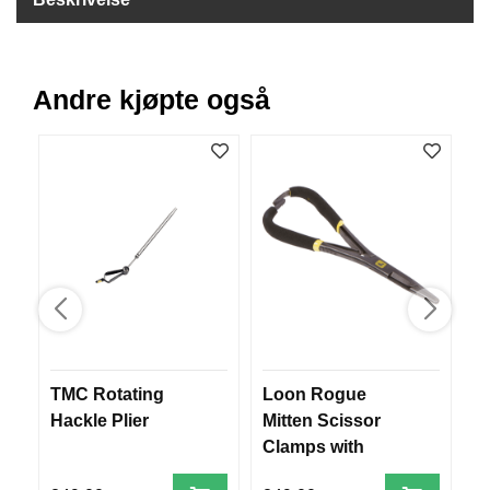
B
Å
T
U
Andre kjøpte også
T
S
T
Y
R
K
N
I
V
E
R
TMC Rotating
Loon Rogue
B
Hackle Plier
Mitten Scissor
T
Clamps with
A
Comfy Grip
U