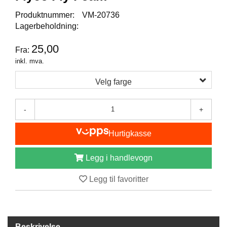
I
S
Produktnummer:
VM-20736
K
Lagerbeholdning:
E
U
25,00
Fra:
T
S
inkl. mva.
T
Y
Velg farge
R
-
+
F
Hurtigkasse
L
U
E
Legg i handlevogn
F
I
Legg til favoritter
S
K
E
Beskrivelse