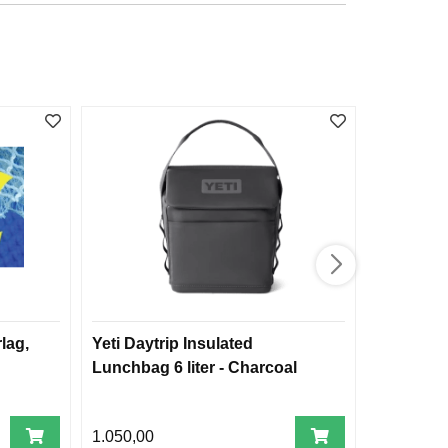
lag,
Yeti Daytrip Insulated
Toggegarn
Lunchbag 6 liter - Charcoal
45 m
1.050,00
1.995,00