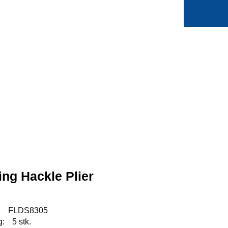
0
Min side
Favoritter
ing Hackle Plier
:
FLDS8305
g:
5 stk.