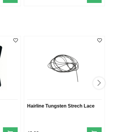
Hairline Tungsten Strech Lace
Semperfl