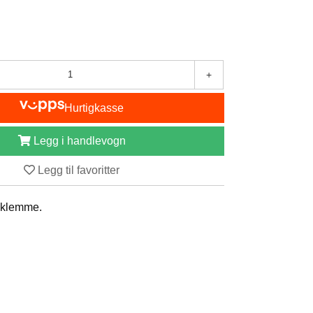
+
Hurtigkasse
Legg i handlevogn
Legg til favoritter
eklemme.