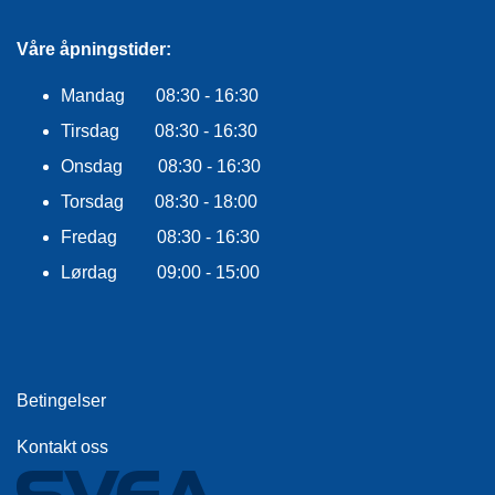
E
K
Våre åpningstider:
L
E
D
Mandag 08:30 - 16:30
N
Tirsdag 08:30 - 16:30
I
N
Onsdag 08:30 - 16:30
G
Torsdag 08:30 - 18:00
Fredag 08:30 - 16:30
V
Lørdag 09:00 - 15:00
A
N
N
S
P
O
R
Betingelser
T
Kontakt oss