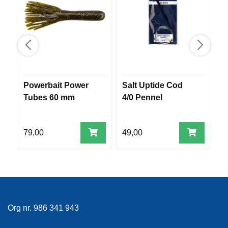
R
O
G
G
A
R
N
Powerbait Power
Salt Uptide Cod
S
Tubes 60 mm
4/0 Pennel
R
F
L
Y
T
79,00
49,00
4
E
P
L
A
G
G
Org nr. 986 341 943
B