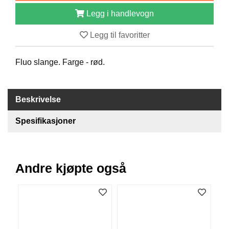
B
Legg i handlevogn
Å
T
Legg til favoritter
U
T
S
Fluo slange. Farge - rød.
T
Y
R
Beskrivelse
Spesifikasjoner
K
N
I
V
E
Andre kjøpte også
R
T
A
U