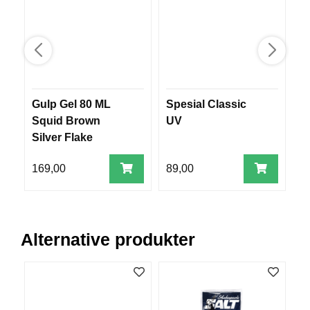
V
E
R
K
O
G
F
O
Gulp Gel 80 ML
Spesial Classic
S
R
Squid Brown
UV
T
Silver Flake
Ø
Y
N
169,00
89,00
8
I
N
G
Alternative produkter
T
E
I
N
E