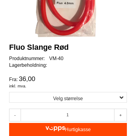
I
S
K
E
U
T
S
T
Fluo Slange Rød
Y
R
Produktnummer:
VM-40
Lagerbeholdning:
F
36,00
Fra:
L
U
inkl. mva.
E
F
Velg størrelse
I
S
K
-
+
E
Hurtigkasse