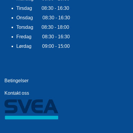
E
K
Tirsdag 08:30 - 16:30
L
Onsdag 08:30 - 16:30
E
D
Torsdag 08:30 - 18:00
N
I
Fredag 08:30 - 16:30
N
Lørdag 09:00 - 15:00
G
V
A
N
Betingelser
N
S
Kontakt oss
P
O
R
T