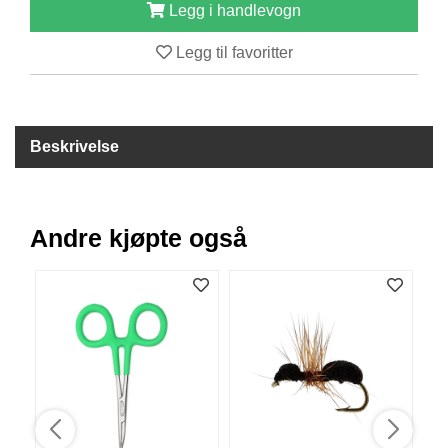
Legg i handlevogn
B
Å
Legg til favoritter
T
U
T
S
T
Beskrivelse
Y
R
Andre kjøpte også
K
N
I
V
E
R
T
A
U