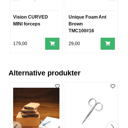
V
E
R
Vision CURVED
Unique Foam Ant
D
K
MINI forceps
Brown
m
O
G
TMC100#16
2
F
O
99
179,00
29,00
7
R
T
Ø
Y
N
Alternative produkter
I
N
G
T
E
I
N
E