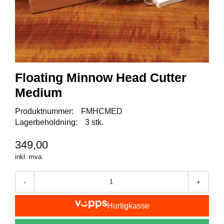
I
S
K
E
U
T
S
T
Floating Minnow Head Cutter
Y
R
Medium
Produktnummer:
FMHCMED
Lagerbeholdning:
3 stk.
F
L
U
349,00
E
inkl. mva.
F
I
S
-
+
K
E
Hurtigkasse