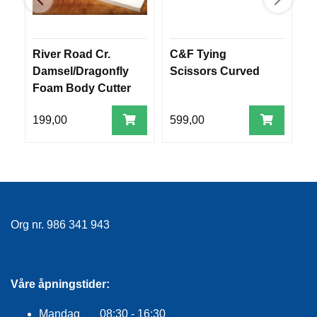
R
O
G
G
River Road Cr.
C&F Tying
M
A
Damsel/Dragonfly
Scissors Curved
d
R
Foam Body Cutter
N
Sz 8
199,00
599,00
1
F
L
Y
T
E
P
L
Org nr. 986 341 943
A
G
G
Våre åpningstider:
B
Mandag 08:30 - 16:30