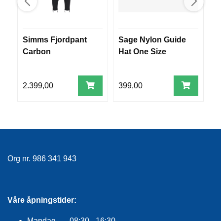
R
O
G
G
Simms Fjordpant
Sage Nylon Guide
F
A
Carbon
Hat One Size
L
R
N
2.399,00
399,00
3
F
L
Y
T
E
P
L
Org nr. 986 341 943
A
G
G
Våre åpningstider:
B
Mandag 08:30 - 16:30