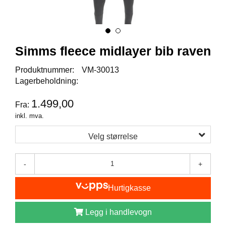
I
S
K
E
U
Simms fleece midlayer bib raven
T
S
Produktnummer:
VM-30013
T
Y
Lagerbeholdning:
R
1.499,00
Fra:
inkl. mva.
F
L
Velg størrelse
U
E
F
-
+
I
S
Hurtigkasse
K
E
Legg i handlevogn