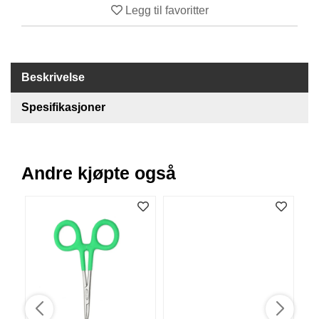
Legg til favoritter
B
Å
T
U
T
Beskrivelse
S
T
Spesifikasjoner
Y
R
Andre kjøpte også
K
N
I
V
E
R
T
A
U