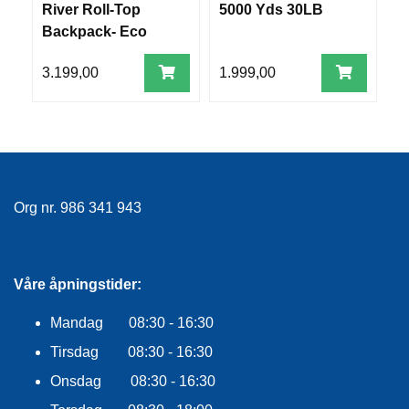
River Roll-Top
5000 Yds 30LB
L
R
O
Backpack- Eco
G
G
Shale
G
3.199,00
1.999,00
1
A
R
N
F
L
Org nr. 986 341 943
Y
T
E
P
L
Våre åpningstider:
A
G
Mandag 08:30 - 16:30
G
Tirsdag 08:30 - 16:30
Onsdag 08:30 - 16:30
B