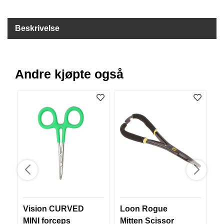
B
Å
Beskrivelse
T
U
T
S
T
Andre kjøpte også
Y
R
K
N
I
V
E
R
T
Vision CURVED
Loon Rogue
V
A
U
MINI forceps
Mitten Scissor
G