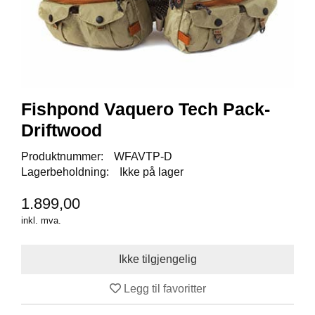
I
S
K
E
U
T
S
T
Fishpond Vaquero Tech Pack-
Y
R
Driftwood
Produktnummer:
WFAVTP-D
Lagerbeholdning:
Ikke på lager
F
L
U
1.899,00
E
inkl. mva.
F
I
S
K
E
Legg til favoritter