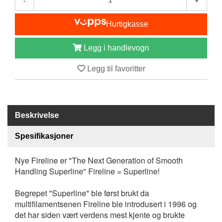
-
+
B
Å
Hurtigkasse
T
U
T
Legg i handlevogn
S
T
Legg til favoritter
Y
R
Beskrivelse
K
N
Spesifikasjoner
I
V
E
Nye Fireline er "The Next Generation of Smooth
R
Handling Superline" Fireline = Superline!
Begrepet "Superline" ble først brukt da
T
multifilamentsenen Fireline ble introdusert i 1996 og
A
det har siden vært verdens mest kjente og brukte
U