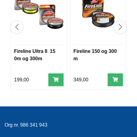
F
L
A
G
G
S
I
K
Fireline Ultra 8 15
Fireline 150 og 300
D
K
0m og 300m
m
1
E
R
H
199,00
349,00
2
E
T
Org nr. 986 341 943