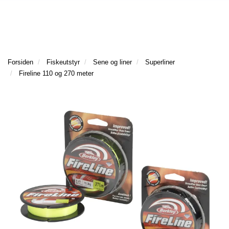
l
l
g
e
e
g
T
n
n
l
I
a
a
e
L
v
v
n
B
i
i
a
Forsiden
Fiskeutstyr
Sene og liner
Superliner
A
g
g
v
Fireline 110 og 270 meter
K
a
a
E
i
t
t
T
g
I
i
i
a
L
o
o
t
F
n
n
i
O
o
R
n
S
I
D
E
N
F