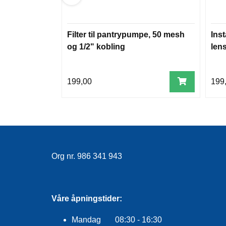
Filter til pantrypumpe, 50 mesh
Inst
og 1/2" kobling
len
199,00
199
Org nr. 986 341 943
Våre åpningstider:
Mandag 08:30 - 16:30