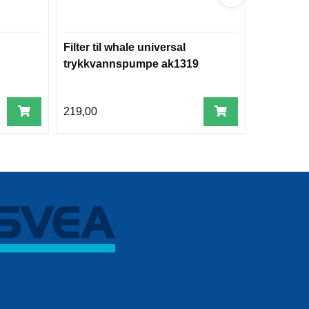
Filter til whale universal
Membran
trykkvannspumpe ak1319
slange
219,00
365,00