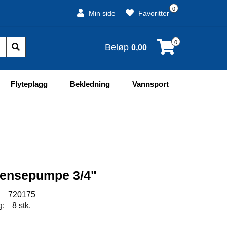
0
Min side
Favoritter
0
Beløp
0,00
Flyteplagg
Bekledning
Vannsport
r lensepumpe 3/4"
:
720175
g:
8 stk.