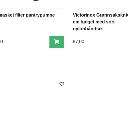
masket filter pantrypumpe
Victorinox Grønnsakskniv
cm bølget med sort
nylonhåndtak
00
87,00