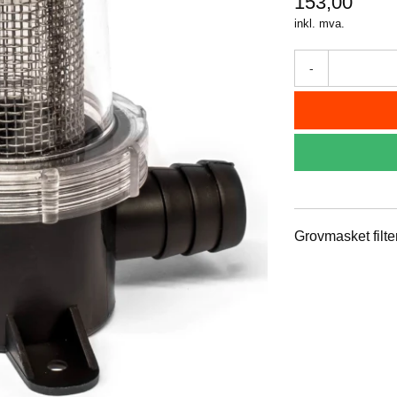
153,00
inkl. mva.
-
Grovmasket filte