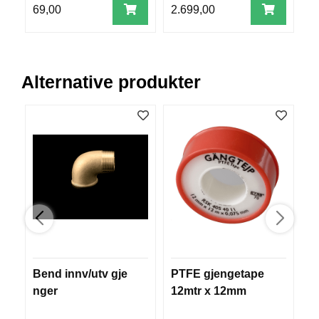
V
69,00
2.699,00
7
E
R
K
O
G
Alternative produkter
F
O
R
T
Ø
Y
N
I
N
G
T
Bend innv/utv gje
PTFE gjengetape
D
E
I
nger
12mtr x 12mm
N
E