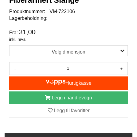
Fiberarmert Slange
I
S
Produktnummer:
VM-722106
K
Lagerbeholdning:
E
U
31,00
T
Fra:
S
inkl. mva.
T
Y
Velg dimensjon
R
-
+
F
L
Hurtigkasse
U
E
Legg i handlevogn
F
I
S
Legg til favoritter
K
E