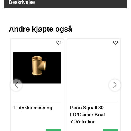
Beskrivelse
B
Å
T
U
T
Andre kjøpte også
S
T
Y
R
K
N
I
V
E
R
T-stykke messing
Penn Squall 30
F
LD/Glacier Boat
k
T
7`/Relix line
A
U