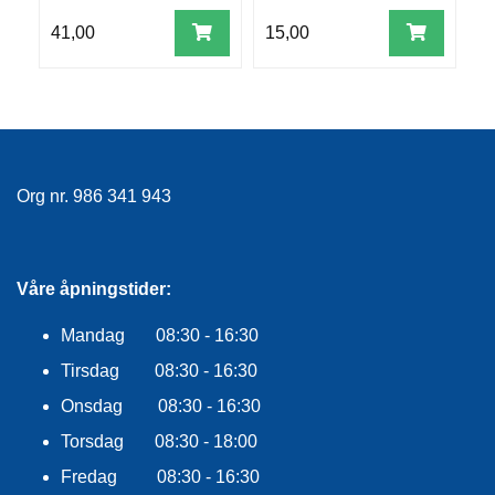
R
41,00
15,00
9
O
G
G
A
R
N
Org nr. 986 341 943
F
L
Y
T
Våre åpningstider:
E
P
Mandag 08:30 - 16:30
L
A
Tirsdag 08:30 - 16:30
G
G
Onsdag 08:30 - 16:30
Torsdag 08:30 - 18:00
Fredag 08:30 - 16:30
B