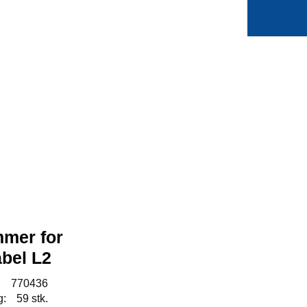
0
Min side
Favoritter
mmer for
abel L2
:
770436
g:
59 stk.