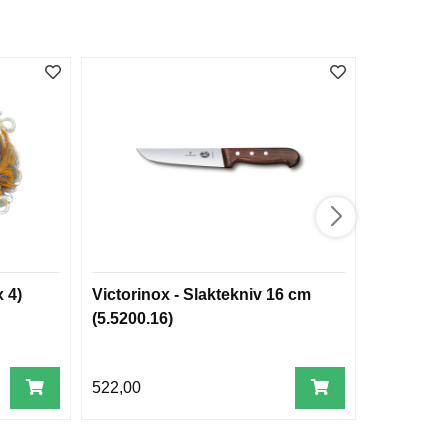
 4)
Victorinox - Slaktekniv 16 cm
Fiskenet
(5.5200.16)
522,00
199,00