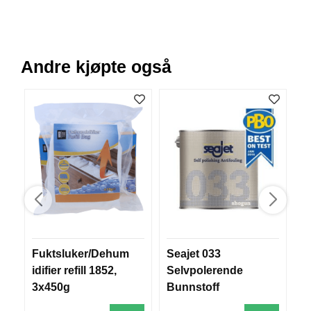
V
E
R
K
O
Andre kjøpte også
G
F
O
R
T
Ø
Y
N
I
N
G
Fuktsluker/Dehum
Seajet 033
B
T
E
idifier refill 1852,
Selvpolerende
I
3x450g
Bunnstoff
N
E