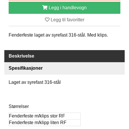
B
Legg i handlevogn
Å
T
Legg til favoritter
U
T
S
Fenderfeste laget av syrefast 316-stål. Med klips.
T
Y
R
Beskrivelse
Spesifikasjoner
K
N
I
Laget av syrefast 316-stål
V
E
R
Størrelser
Fenderfeste m/klips stor RF
T
A
Fenderfeste m/klipp liten RF
U