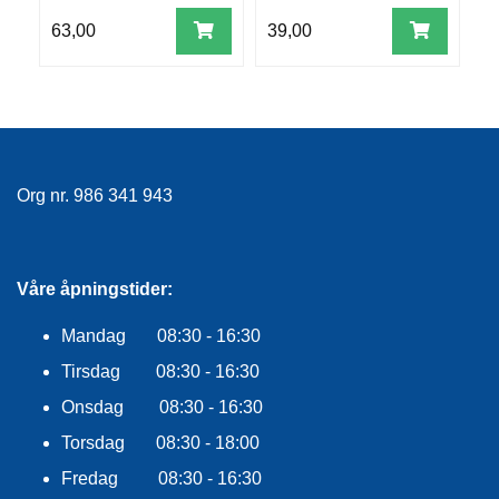
E
K
63,00
39,00
5
L
E
D
N
I
N
G
Org nr. 986 341 943
V
A
Våre åpningstider:
N
N
Mandag 08:30 - 16:30
S
P
Tirsdag 08:30 - 16:30
O
R
Onsdag 08:30 - 16:30
T
Torsdag 08:30 - 18:00
Fredag 08:30 - 16:30