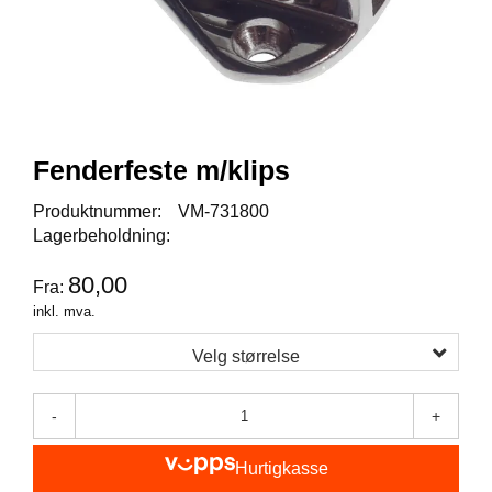
I
S
K
E
U
T
S
T
Fenderfeste m/klips
Y
R
Produktnummer:
VM-731800
Lagerbeholdning:
F
80,00
Fra:
L
U
inkl. mva.
E
F
Velg størrelse
I
S
K
-
+
E
Hurtigkasse