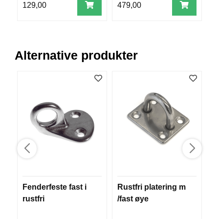
129,00
479,00
2
R
O
G
G
A
Alternative produkter
R
N
F
L
Y
T
E
P
L
A
G
G
Fenderfeste fast i
Rustfri platering m
R
rustfri
/fast øye
m
B