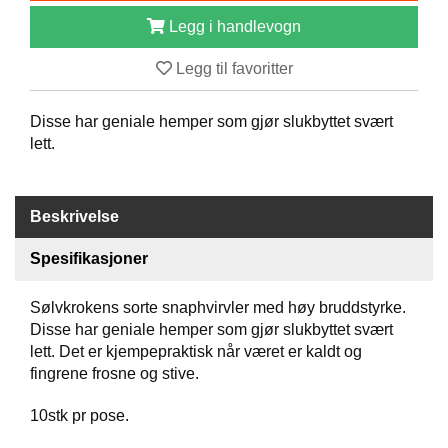
B
Legg i handlevogn
Å
T
Legg til favoritter
U
T
S
Disse har geniale hemper som gjør slukbyttet svært
T
lett.
Y
R
Beskrivelse
K
Spesifikasjoner
N
I
V
Sølvkrokens sorte snaphvirvler med høy bruddstyrke.
E
Disse har geniale hemper som gjør slukbyttet svært
R
lett. Det er kjempepraktisk når været er kaldt og
fingrene frosne og stive.
T
10stk pr pose.
A
U