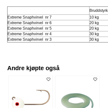
V
E
Bruddstyr
R
K
Extreme Snaphvirvel nr 7
10 kg
O
Extreme Snaphvirvel nr 6
20 kg
G
Extreme Snaphvirvel nr 5
20 kg
F
Extreme Snaphvirvel nr 4
30 kg
O
Extreme Snaphvirvel nr 3
30 kg
R
T
Ø
Y
N
I
Andre kjøpte også
N
G
T
E
I
N
E