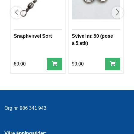
E
K
L
E
D
N
Snaphvirvel Sort
Svivel nr. 50 (pose
C
I
N
a 5 stk)
k
G
69,00
99,00
4
V
A
N
N
S
P
O
Org nr. 986 341 943
R
T
Våre åpningstider: