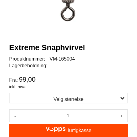
I
S
K
E
U
T
S
T
Extreme Snaphvirvel
Y
R
Produktnummer:
VM-165004
Lagerbeholdning:
F
99,00
Fra:
L
U
inkl. mva.
E
F
Velg størrelse
I
S
K
-
+
E
Hurtigkasse