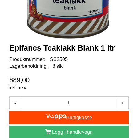
I
S
K
E
U
T
S
T
Epifanes Teaklakk Blank 1 ltr
Y
R
Produktnummer:
SS2505
Lagerbeholdning:
3 stk.
F
689,00
L
U
inkl. mva.
E
F
-
+
I
S
K
Hurtigkasse
E
Legg i handlevogn