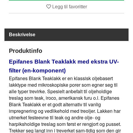
B
Legg til favoritter
Å
T
U
T
S
Beskrivelse
T
Y
Produktinfo
R
Epifanes Blank Teaklakk med ekstra UV-
filter (en-komponent)
K
N
Epifanes Blank Teaklakk er en klassisk oljebasert
I
lakktype med mikroskopiske porer som egner seg til
V
alle typer trevirke. Spesielt anbefalt til oljeholdige
E
treslag som teak, iroco, amerikansk furu o.l. Epifanes
R
Blank Teaklakk er et godt alternativ til vanlig
impregnering og vedlikehold med treoljer. Lakken har
utmerket festeevne til teak og andre olje- og
T
harpiksholdige treslag som først er rengjort og pusset.
A
Trekker seg langt inn i treverket sam-tidig som den gir
U