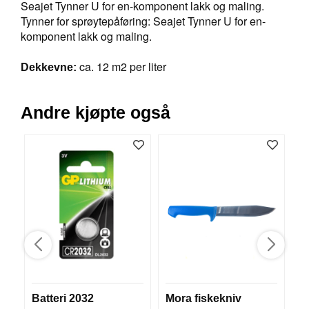
Seajet Tynner U for en-komponent lakk og maling.
R
Tynner for sprøytepåføring: Seajet Tynner U for en-
O
komponent lakk og maling.
G
G
A
ca. 12 m2 per liter
Dekkevne:
R
N
Andre kjøpte også
F
L
Y
T
E
P
L
A
G
G
Batteri 2032
Mora fiskekniv
H
B