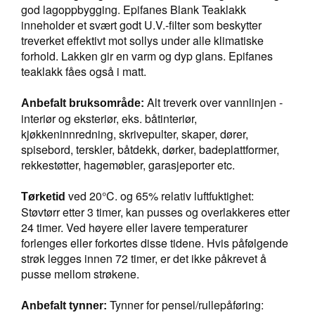
god lagoppbygging. Epifanes Blank Teaklakk
V
E
inneholder et svært godt U.V.-filter som beskytter
R
treverket effektivt mot sollys under alle klimatiske
K
forhold. Lakken gir en varm og dyp glans. Epifanes
O
teaklakk fåes også i matt.
G
F
Alt treverk over vannlinjen -
O
Anbefalt bruksområde:
R
interiør og eksteriør, eks. båtinteriør,
T
kjøkkeninnredning, skrivepulter, skaper, dører,
Ø
spisebord, terskler, båtdekk, dørker, badeplattformer,
Y
rekkestøtter, hagemøbler, garasjeporter etc.
N
I
ved 20°C. og 65% relativ luftfuktighet:
N
Tørketid
G
Støvtørr etter 3 timer, kan pusses og overlakkeres etter
24 timer. Ved høyere eller lavere temperaturer
forlenges eller forkortes disse tidene. Hvis påfølgende
strøk legges innen 72 timer, er det ikke påkrevet å
T
E
pusse mellom strøkene.
I
N
Tynner for pensel/rullepåføring:
Anbefalt tynner:
E