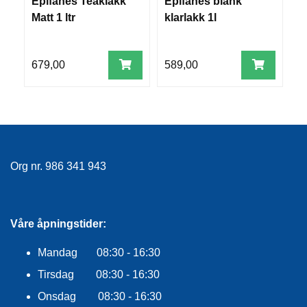
Epifanes Teaklakk
Epifanes blank
E
F
L
Matt 1 ltr
klarlakk 1l
i
A
G
G
679,00
589,00
6
S
I
K
K
E
R
H
Org nr. 986 341 943
E
T
Våre åpningstider:
Mandag 08:30 - 16:30
Tirsdag 08:30 - 16:30
Onsdag 08:30 - 16:30